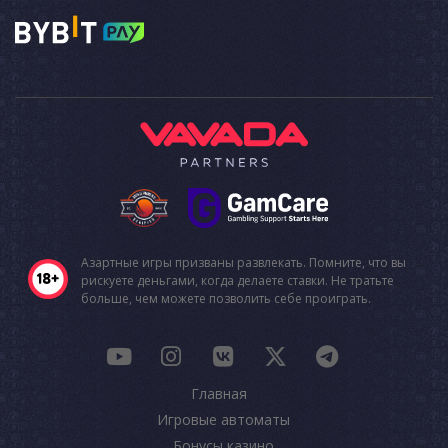
Азартные игры призваны развлекать. Помните, что вы
рискуете деньгами, когда делаете ставки. Не тратьте
больше, чем можете позволить себе проиграть.
Главная
Игровые автоматы
Бонусы казино