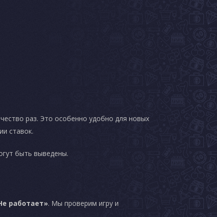
чество раз. Это особенно удобно для новых
ии ставок.
огут быть выведены.
Не работает»
. Мы проверим игру и