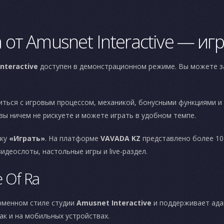
a от Amusnet Interactive — иг
nteractive
доступен в демонстрационном режиме. Вы можете за
ться с игровым процессом, механикой, бонусными функциями и 
вы ничем не рискуете и можете играть в удобном темпе.
пку
«Играть»
. На платформе
VAVADA KZ
представлено более 10
идеослоты, настольные игры и live-раздел.
 Of Ra
рменном стиле студии
Amusnet Interactive
и поддерживает ада
ак и на мобильных устройствах.