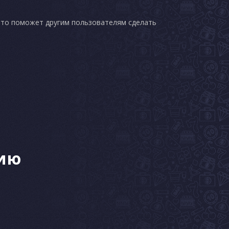
это поможет другим пользователям сделать
цию