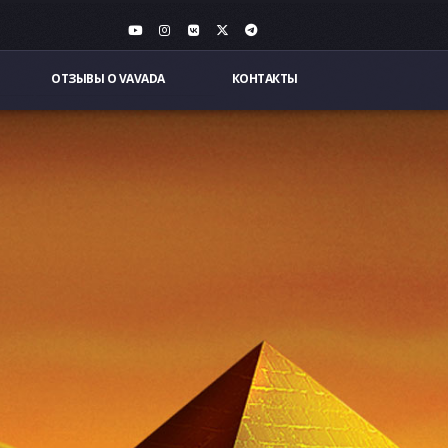
ОТЗЫВЫ О VAVADA
КОНТАКТЫ