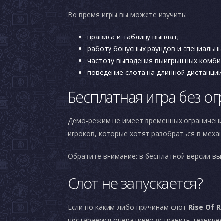
Во время игры вы можете изучить:
правила и таблицу выплат;
работу бонусных раундов и специальн
частоту выпадения выигрышных комби
поведение слота на длинной дистанции
Бесплатная игра без о
Демо-режим не имеет временных ограничен
игроков, которые хотят разобраться в меха
Обратите внимание: в бесплатной версии в
Слот не запускается?
Если по каким-либо причинам слот
Rise Of 
постараемся оперативно устранить техничес