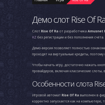
Демо слот Rise Of R
Слот
Rise Of Ra
от разработчика
Amusnet I
KZ
без регистрации и без пополнения счёта.
Демо-версия позволяет полностью ознакоми
проходят на виртуальные кредиты, поэтому 
Чтобы начать игру, достаточно нажать кно
провайдеров, включая классические слоты, в
Особенности слота Rise
Игровой автомат
Rise Of Ra
выполнен в фи
корректно запускается как на компьютере, т