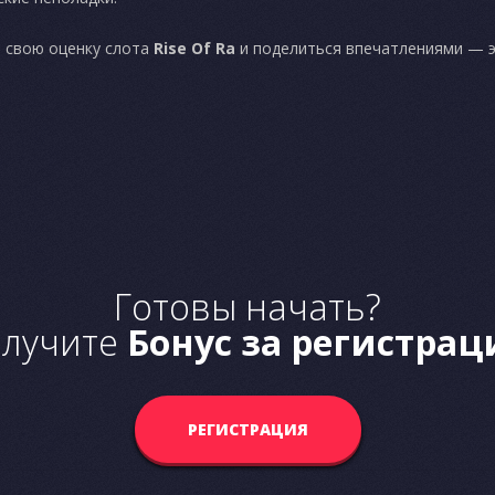
 свою оценку слота
Rise Of Ra
и поделиться впечатлениями — 
Готовы начать?
лучите
Бонус за регистра
РЕГИСТРАЦИЯ