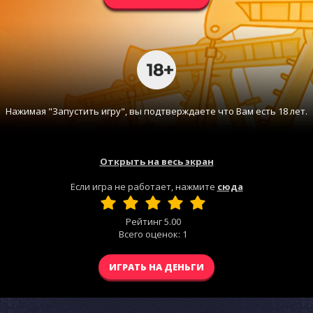
Нажимая "Запустить игру", вы подтверждаете что Вам есть 18 лет.
Открыть на весь экран
Если игра не работает, нажмите
сюда
Рейтинг
5.00
Всего оценок:
1
ИГРАТЬ НА ДЕНЬГИ