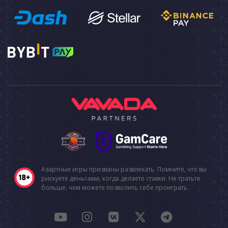
Азартные игры призваны развлекать. Помните, что вы
рискуете деньгами, когда делаете ставки. Не тратьте
больше, чем можете позволить себе проиграть.