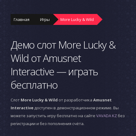
Главная
Игры
More Lucky & Wild
Демо слот More Lucky &
Wild от Amusnet
Interactive — играть
бесплатно
Слот
More Lucky & Wild
от разработчика
Amusnet
Interactive
доступен в демонстрационном режиме. Вы
можете запустить игру бесплатно на сайте
VAVADA KZ
без
регистрации и без пополнения счёта.