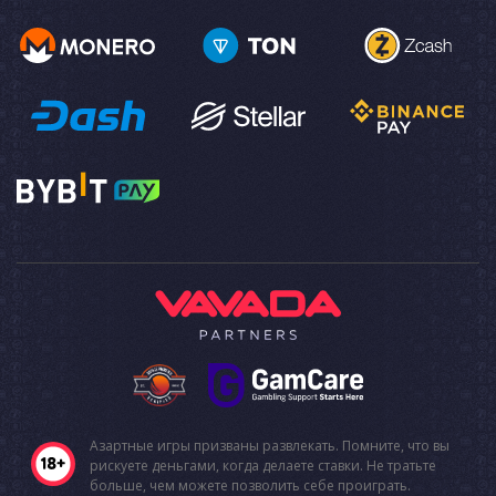
Азартные игры призваны развлекать. Помните, что вы
рискуете деньгами, когда делаете ставки. Не тратьте
больше, чем можете позволить себе проиграть.