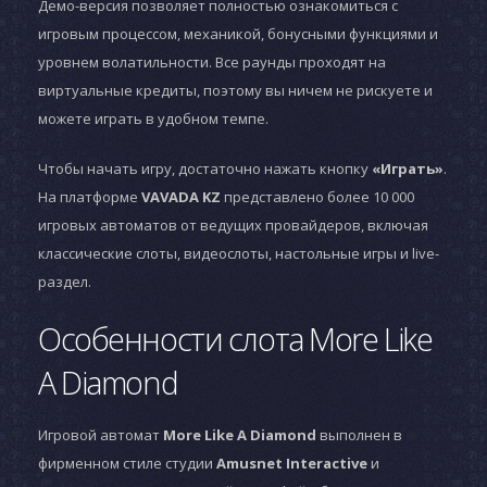
Демо-версия позволяет полностью ознакомиться с
игровым процессом, механикой, бонусными функциями и
уровнем волатильности. Все раунды проходят на
виртуальные кредиты, поэтому вы ничем не рискуете и
можете играть в удобном темпе.
Чтобы начать игру, достаточно нажать кнопку
«Играть»
.
На платформе
VAVADA KZ
представлено более 10 000
игровых автоматов от ведущих провайдеров, включая
классические слоты, видеослоты, настольные игры и live-
раздел.
Особенности слота More Like
A Diamond
Игровой автомат
More Like A Diamond
выполнен в
фирменном стиле студии
Amusnet Interactive
и