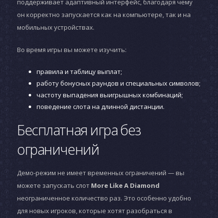
поддерживает адаптивный интерфейс, благодаря чему
он корректно запускается как на компьютере, так и на
мобильных устройствах.
Во время игры вы можете изучить:
правила и таблицу выплат;
работу бонусных раундов и специальных символов;
частоту выпадения выигрышных комбинаций;
поведение слота на длинной дистанции.
Бесплатная игра без
ограничений
Демо-режим не имеет временных ограничений — вы
можете запускать слот
More Like A Diamond
неограниченное количество раз. Это особенно удобно
для новых игроков, которые хотят разобраться в