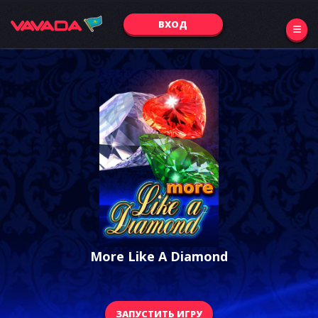
ВХОД
More Like A Diamond
ЗАПУСТИТЬ ИГРУ