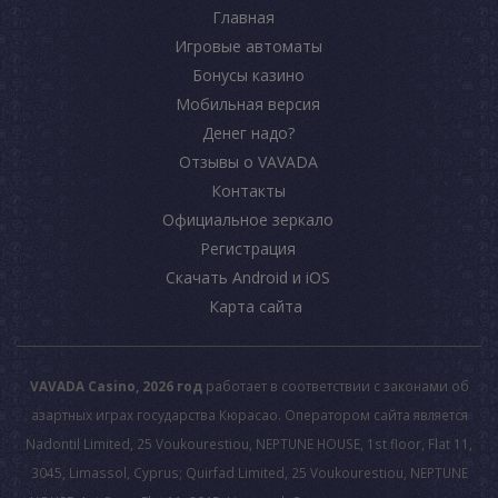
Главная
Игровые автоматы
Бонусы казино
Мобильная версия
Денег надо?
Отзывы о VAVADA
Контакты
Официальное зеркало
Регистрация
Скачать Android и iOS
Карта сайта
VAVADA Casino, 2026 год
работает в соответствии с законами об
азартных играх государства Кюрасао. Оператором сайта является
Nadontil Limited, 25 Voukourestiou, NEPTUNE HOUSE, 1st floor, Flat 11,
3045, Limassol, Cyprus; Quirfad Limited, 25 Voukourestiou, NEPTUNE