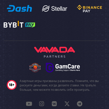
Азартные игры призваны развлекать. Помните, что вы
рискуете деньгами, когда делаете ставки. Не тратьте
больше, чем можете позволить себе проиграть.