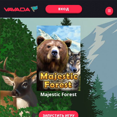
ВХОД
Majestic Forest
ЗАПУСТИТЬ ИГРУ