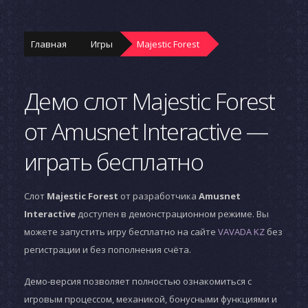
Главная
Игры
Majestic Forest
Демо слот Majestic Forest
от Amusnet Interactive —
играть бесплатно
Слот
Majestic Forest
от разработчика
Amusnet
Interactive
доступен в демонстрационном режиме. Вы
можете запустить игру бесплатно на сайте
VAVADA KZ
без
регистрации и без пополнения счёта.
Демо-версия позволяет полностью ознакомиться с
игровым процессом, механикой, бонусными функциями и