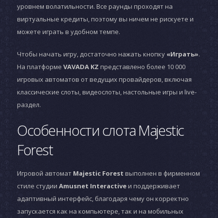
уровнем волатильности. Все раунды проходят на
виртуальные кредиты, поэтому вы ничем не рискуете и
можете играть в удобном темпе.
Чтобы начать игру, достаточно нажать кнопку
«Играть»
.
На платформе
VAVADA KZ
представлено более 10 000
игровых автоматов от ведущих провайдеров, включая
классические слоты, видеослоты, настольные игры и live-
раздел.
Особенности слота Majestic
Forest
Игровой автомат
Majestic Forest
выполнен в фирменном
стиле студии
Amusnet Interactive
и поддерживает
адаптивный интерфейс, благодаря чему он корректно
запускается как на компьютере, так и на мобильных