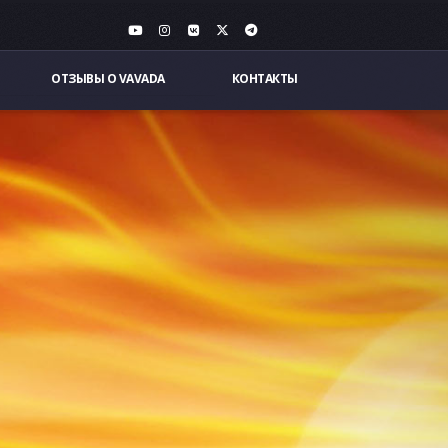
ОТЗЫВЫ О VAVADA
КОНТАКТЫ