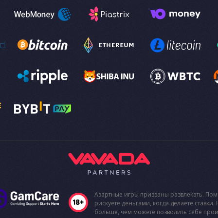
Азартные игры призваны развлекать. Помн
рискуете деньгами, когда делаете ставки. 
больше, чем можете позволить себе прои