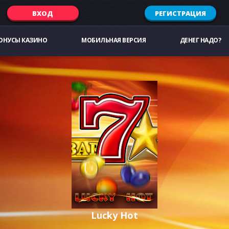
ВХОД
РЕГИСТРАЦИЯ
ОНУСЫ КАЗИНО
МОБИЛЬНАЯ ВЕРСИЯ
ДЕНЕГ НАДО?
Lucky Hot