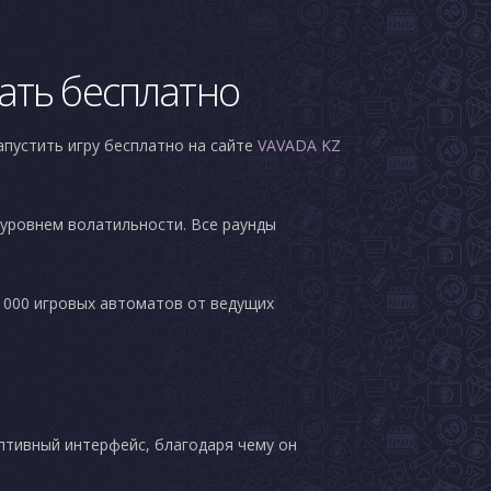
рать бесплатно
пустить игру бесплатно на сайте
VAVADA KZ
уровнем волатильности. Все раунды
 000 игровых автоматов от ведущих
птивный интерфейс, благодаря чему он