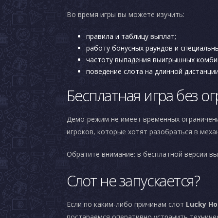
Во время игры вы можете изучить:
правила и таблицу выплат;
работу бонусных раундов и специальн
частоту выпадения выигрышных комби
поведение слота на длинной дистанции
Бесплатная игра без о
Демо-режим не имеет временных ограничен
игроков, которые хотят разобраться в меха
Обратите внимание: в бесплатной версии в
Слот не запускается?
Если по каким-либо причинам слот
Lucky Ho
постараемся оперативно устранить техничес