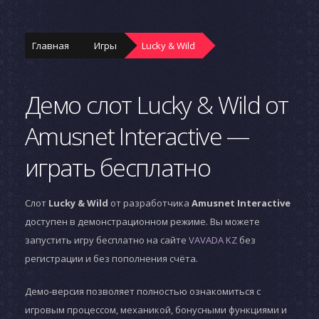
Главная
Игры
Lucky & Wild
Демо слот Lucky & Wild от
Amusnet Interactive —
играть бесплатно
Слот
Lucky & Wild
от разработчика
Amusnet Interactive
доступен в демонстрационном режиме. Вы можете
запустить игру бесплатно на сайте
VAVADA KZ
без
регистрации и без пополнения счёта.
Демо-версия позволяет полностью ознакомиться с
игровым процессом, механикой, бонусными функциями и