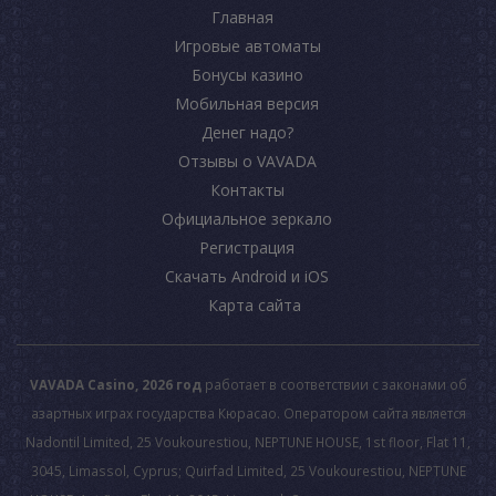
Главная
Игровые автоматы
Бонусы казино
Мобильная версия
Денег надо?
Отзывы о VAVADA
Контакты
Официальное зеркало
Регистрация
Скачать Android и iOS
Карта сайта
VAVADA Casino, 2026 год
работает в соответствии с законами об
азартных играх государства Кюрасао. Оператором сайта является
Nadontil Limited, 25 Voukourestiou, NEPTUNE HOUSE, 1st floor, Flat 11,
3045, Limassol, Cyprus; Quirfad Limited, 25 Voukourestiou, NEPTUNE