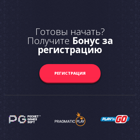
Готовы начать?
Получите
Бонус за
регистрацию
РЕГИСТРАЦИЯ