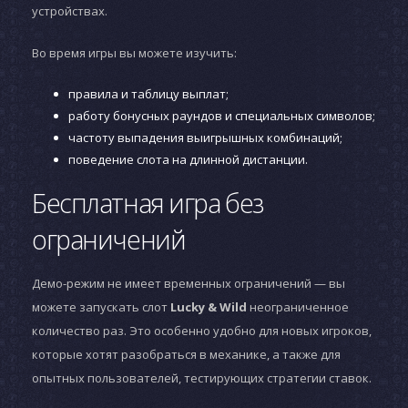
устройствах.
Во время игры вы можете изучить:
правила и таблицу выплат;
работу бонусных раундов и специальных символов;
частоту выпадения выигрышных комбинаций;
поведение слота на длинной дистанции.
Бесплатная игра без
ограничений
Демо-режим не имеет временных ограничений — вы
можете запускать слот
Lucky & Wild
неограниченное
количество раз. Это особенно удобно для новых игроков,
которые хотят разобраться в механике, а также для
опытных пользователей, тестирующих стратегии ставок.