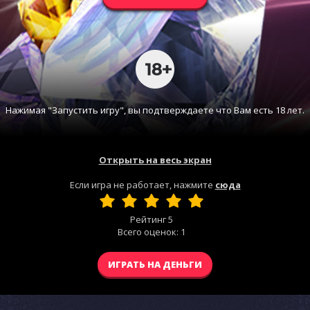
Нажимая "Запустить игру", вы подтверждаете что Вам есть 18 лет.
Открыть на весь экран
Если игра не работает, нажмите
сюда
Рейтинг
5
Всего оценок:
1
ИГРАТЬ НА ДЕНЬГИ