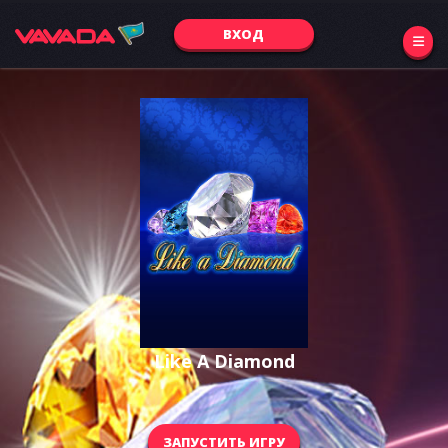
ВХОД
Like A Diamond
ЗАПУСТИТЬ ИГРУ