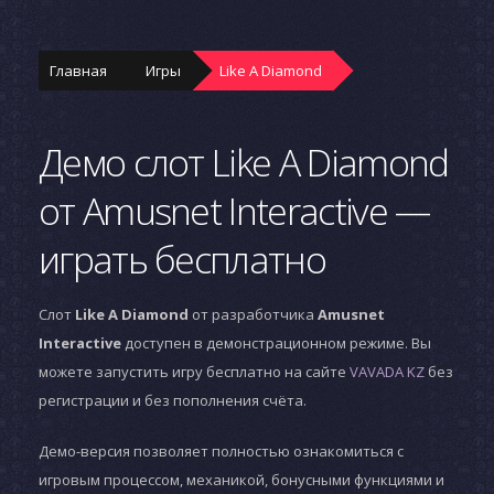
Главная
Игры
Like A Diamond
Демо слот Like A Diamond
от Amusnet Interactive —
играть бесплатно
Слот
Like A Diamond
от разработчика
Amusnet
Interactive
доступен в демонстрационном режиме. Вы
можете запустить игру бесплатно на сайте
VAVADA KZ
без
регистрации и без пополнения счёта.
Демо-версия позволяет полностью ознакомиться с
игровым процессом, механикой, бонусными функциями и