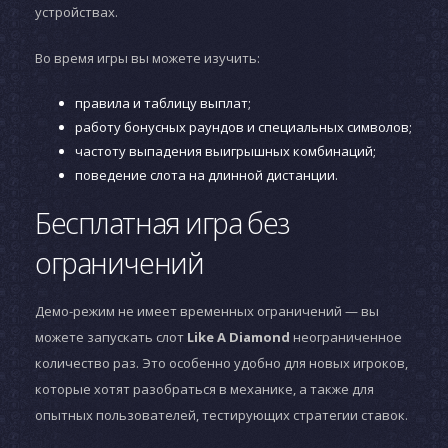
устройствах.
Во время игры вы можете изучить:
правила и таблицу выплат;
работу бонусных раундов и специальных символов;
частоту выпадения выигрышных комбинаций;
поведение слота на длинной дистанции.
Бесплатная игра без
ограничений
Демо-режим не имеет временных ограничений — вы
можете запускать слот
Like A Diamond
неограниченное
количество раз. Это особенно удобно для новых игроков,
которые хотят разобраться в механике, а также для
опытных пользователей, тестирующих стратегии ставок.