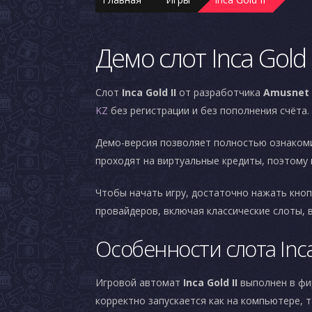
Демо слот Inca Gold 
Слот
Inca Gold II
от разработчика
Amusnet 
KZ
без регистрации и без пополнения счёта.
Демо-версия позволяет полностью ознакоми
проходят на виртуальные кредиты, поэтому 
Чтобы начать игру, достаточно нажать кно
провайдеров, включая классические слоты, в
Особенности слота Inca 
Игровой автомат
Inca Gold II
выполнен в фи
корректно запускается как на компьютере, т