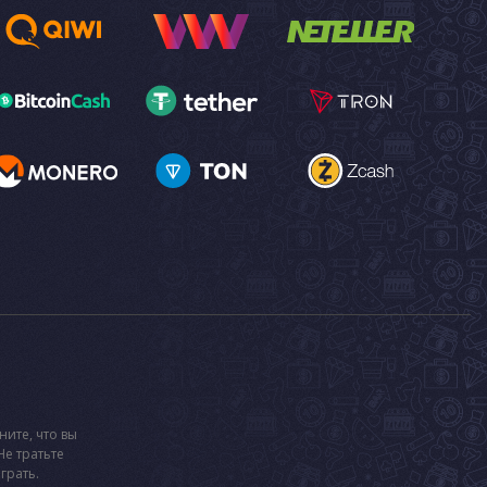
ите, что вы
Не тратьте
грать.