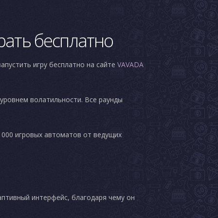
играть бесплатно
апустить игру бесплатно на сайте
VAVADA
уровнем волатильности. Все раунды
 000 игровых автоматов от ведущих
птивный интерфейс, благодаря чему он