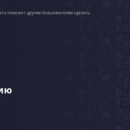
это поможет другим пользователям сделать
цию