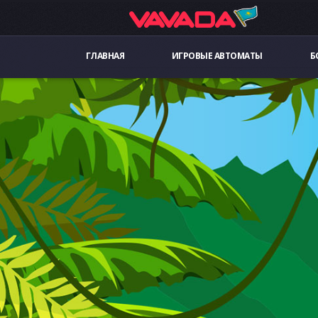
ГЛАВНАЯ
ИГРОВЫЕ АВТОМАТЫ
Б