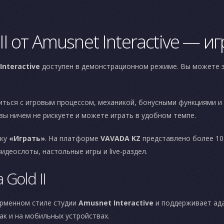
II от Amusnet Interactive — 
Interactive
доступен в демонстрационном режиме. Вы можете з
ться с игровым процессом, механикой, бонусными функциями и 
вы ничем не рискуете и можете играть в удобном темпе.
пку
«Играть»
. На платформе
VAVADA KZ
представлено более 10
идеослоты, настольные игры и live-раздел.
Gold II
рменном стиле студии
Amusnet Interactive
и поддерживает ада
ак и на мобильных устройствах.