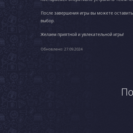
После завершения игры вы можете оставить
выбор.
Желаем приятной и увлекательной игры!
Обновлено:
27.09.2024
По