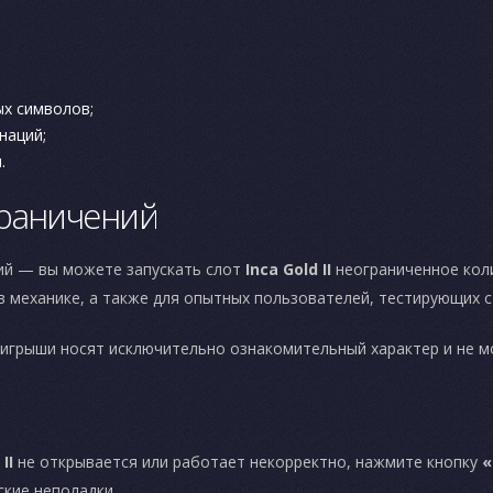
ых символов;
наций;
.
граничений
ий — вы можете запускать слот
Inca Gold II
неограниченное коли
в механике, а также для опытных пользователей, тестирующих с
ыигрыши носят исключительно ознакомительный характер и не м
II
не открывается или работает некорректно, нажмите кнопку
«
кие неполадки.