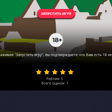
ЗАПУСТИТЬ ИГРУ
ажимая "Запустить игру", вы подтверждаете что Вам есть 18 ле
Рейтинг
5
Всего оценок:
1