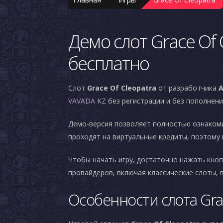
Демо слот Grace Of 
бесплатно
Слот
Grace Of Cleopatra
от разработчика
A
VAVADA KZ
без регистрации и без пополнени
Демо-версия позволяет полностью ознакоми
проходят на виртуальные кредиты, поэтому 
Чтобы начать игру, достаточно нажать кно
провайдеров, включая классические слоты, в
Особенности слота Grac