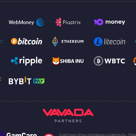
Азартные игры призваны развлекать. Помн