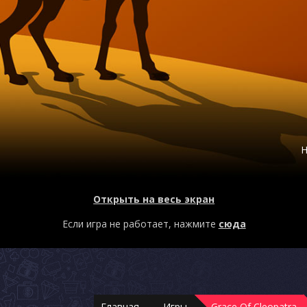
Н
Открыть на весь экран
Если игра не работает, нажмите
сюда
Главная
Игры
Grace Of Cleopatra