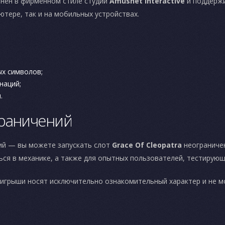
нен в фирменном стиле студии
Amusnet Interactive
и поддержи
ютере, так и на мобильных устройствах.
ых символов;
наций;
.
граничений
ий — вы можете запускать слот
Grace Of Cleopatra
неограничен
ься в механике, а также для опытных пользователей, тестирующ
ыигрыши носят исключительно ознакомительный характер и не м