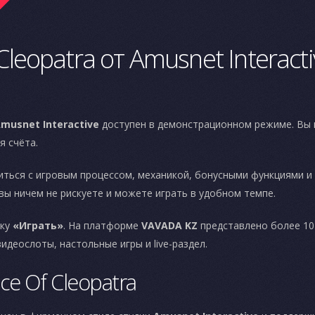
Cleopatra от Amusnet Interact
musnet Interactive
доступен в демонстрационном режиме. Вы м
я счёта.
ться с игровым процессом, механикой, бонусными функциями и 
вы ничем не рискуете и можете играть в удобном темпе.
пку
«Играть»
. На платформе
VAVADA KZ
представлено более 10
идеослоты, настольные игры и live-раздел.
e Of Cleopatra