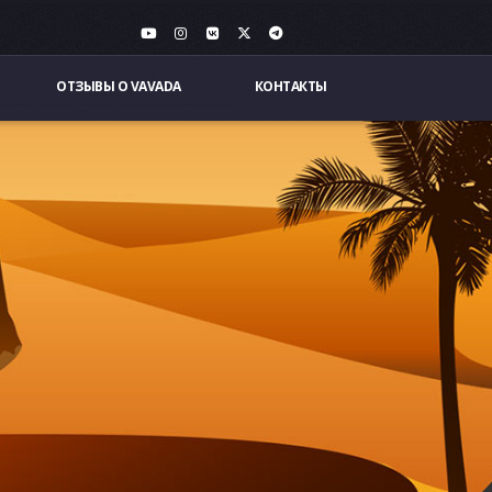
ОТЗЫВЫ О VAVADA
КОНТАКТЫ