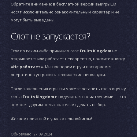
Обратите внимание: в бесплатной версии выигрыши
носят исключительно ознакомительный характер и не
могут быть выведены.
Слот не запускается?
Если по каким-либо причинам слот
Fruits Kingdom
не
открывается или работает некорректно, нажмите кнопку
«Не работает»
. Мы проверим игру и постараемся
оперативно устранить технические неполадки.
После завершения игры вы можете оставить свою оценку
слота
Fruits Kingdom
и поделиться впечатлениями — это
поможет другим пользователям сделать выбор.
Желаем приятной и увлекательной игры!
Обновлено:
27.09.2024