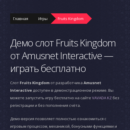
Главная
Игры
Fruits Kingdom
Демо слот Fruits Kingdom
от Amusnet Interactive —
играть бесплатно
Слот
Fruits Kingdom
от разработчика
Amusnet
Interactive
доступен в демонстрационном режиме. Вы
можете запустить игру бесплатно на сайте
VAVADA KZ
без
регистрации и без пополнения счёта.
Демо-версия позволяет полностью ознакомиться с
игровым процессом, механикой, бонусными функциями и