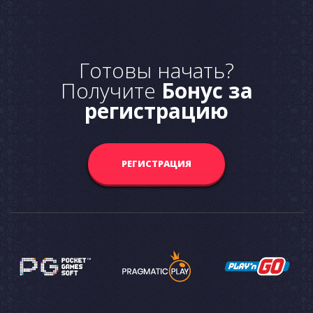
Готовы начать?
Получите
Бонус за
регистрацию
РЕГИСТРАЦИЯ