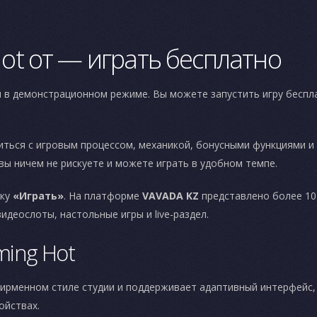
Hot от — играть бесплатно
н в демонстрационном режиме. Вы можете запустить игру беспл
ться с игровым процессом, механикой, бонусными функциями и 
вы ничем не рискуете и можете играть в удобном темпе.
пку
«Играть»
. На платформе
VAVADA KZ
представлено более 10
идеослоты, настольные игры и live-раздел.
ming Hot
ирменном стиле студии
и поддерживает адаптивный интерфейс, 
ойствах.