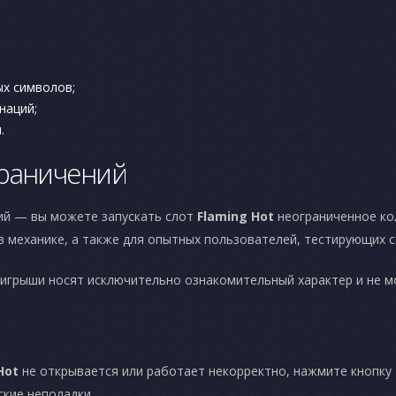
ых символов;
наций;
.
граничений
ий — вы можете запускать слот
Flaming Hot
неограниченное кол
в механике, а также для опытных пользователей, тестирующих с
ыигрыши носят исключительно ознакомительный характер и не м
Hot
не открывается или работает некорректно, нажмите кнопку
кие неполадки.