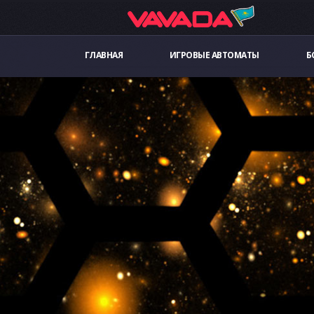
ГЛАВНАЯ
ИГРОВЫЕ АВТОМАТЫ
Б