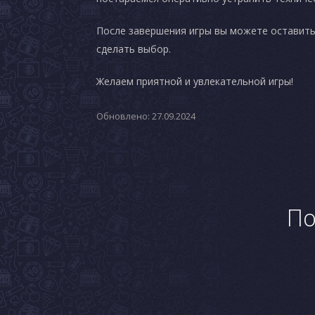
После завершения игры вы можете оставить
сделать выбор.
Желаем приятной и увлекательной игры!
Обновлено:
27.09.2024
По