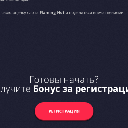
 свою оценку слота
Flaming Hot
и поделиться впечатлениями —
Готовы начать?
лучите
Бонус за регистра
РЕГИСТРАЦИЯ