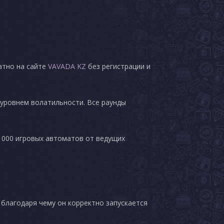
атно на сайте
VAVADA KZ
без регистрации и
уровнем волатильности. Все раунды
 000 игровых автоматов от ведущих
благодаря чему он корректно запускается