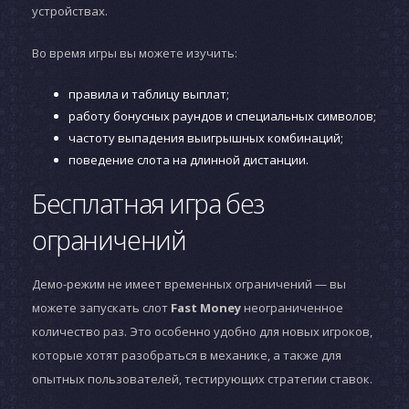
устройствах.
Во время игры вы можете изучить:
правила и таблицу выплат;
работу бонусных раундов и специальных символов;
частоту выпадения выигрышных комбинаций;
поведение слота на длинной дистанции.
Бесплатная игра без
ограничений
Демо-режим не имеет временных ограничений — вы
можете запускать слот
Fast Money
неограниченное
количество раз. Это особенно удобно для новых игроков,
которые хотят разобраться в механике, а также для
опытных пользователей, тестирующих стратегии ставок.