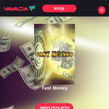
ВХОД
Fast Money
ЗАПУСТИТЬ ИГРУ