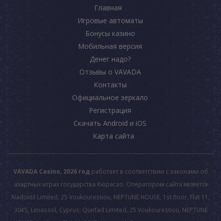
Главная
Игровые автоматы
Бонусы казино
Мобильная версия
Денег надо?
Отзывы о VAVADA
Контакты
Официальное зеркало
Регистрация
Скачать Android и iOS
Карта сайта
VAVADA Casino, 2026 год
работает в соответствии с законами об
азартных играх государства Кюрасао. Оператором сайта является
Nadontil Limited, 25 Voukourestiou, NEPTUNE HOUSE, 1st floor, Flat 11,
3045, Limassol, Cyprus; Quirfad Limited, 25 Voukourestiou, NEPTUNE