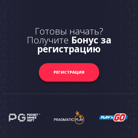
Готовы начать?
Получите
Бонус за
регистрацию
РЕГИСТРАЦИЯ