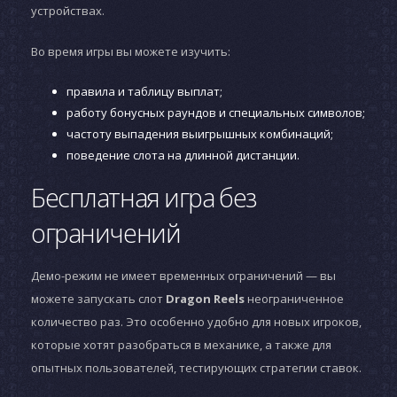
устройствах.
Во время игры вы можете изучить:
правила и таблицу выплат;
работу бонусных раундов и специальных символов;
частоту выпадения выигрышных комбинаций;
поведение слота на длинной дистанции.
Бесплатная игра без
ограничений
Демо-режим не имеет временных ограничений — вы
можете запускать слот
Dragon Reels
неограниченное
количество раз. Это особенно удобно для новых игроков,
которые хотят разобраться в механике, а также для
опытных пользователей, тестирующих стратегии ставок.