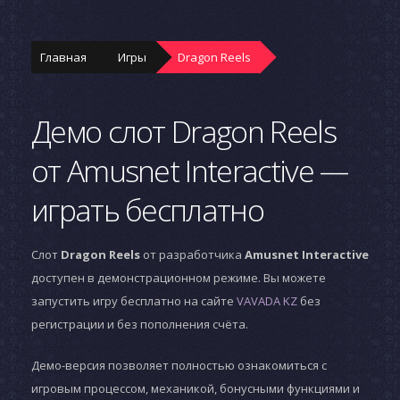
Главная
Игры
Dragon Reels
Демо слот Dragon Reels
от Amusnet Interactive —
играть бесплатно
Слот
Dragon Reels
от разработчика
Amusnet Interactive
доступен в демонстрационном режиме. Вы можете
запустить игру бесплатно на сайте
VAVADA KZ
без
регистрации и без пополнения счёта.
Демо-версия позволяет полностью ознакомиться с
игровым процессом, механикой, бонусными функциями и