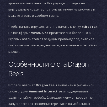
уровнем волатильности. Все раунды проходят на
виртуальные кредиты, поэтому вы ничем не рискуете и
можете играть в удобном темпе.
Чтобы начать игру, достаточно нажать кнопку
«Играть»
.
На платформе
VAVADA KZ
представлено более 10 000
игровых автоматов от ведущих провайдеров, включая
классические слоты, видеослоты, настольные игры и live-
раздел.
Особенности слота Dragon
Reels
Игровой автомат
Dragon Reels
выполнен в фирменном
стиле студии
Amusnet Interactive
и поддерживает
адаптивный интерфейс, благодаря чему он корректно
запускается как на компьютере, так и на мобильных