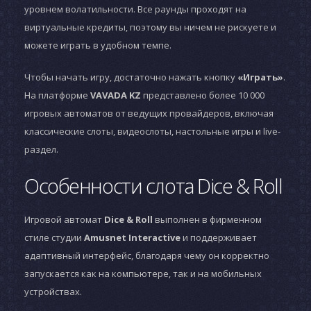
уровнем волатильности. Все раунды проходят на
виртуальные кредиты, поэтому вы ничем не рискуете и
можете играть в удобном темпе.
Чтобы начать игру, достаточно нажать кнопку
«Играть»
.
На платформе
VAVADA KZ
представлено более 10 000
игровых автоматов от ведущих провайдеров, включая
классические слоты, видеослоты, настольные игры и live-
раздел.
Особенности слота Dice & Roll
Игровой автомат
Dice & Roll
выполнен в фирменном
стиле студии
Amusnet Interactive
и поддерживает
адаптивный интерфейс, благодаря чему он корректно
запускается как на компьютере, так и на мобильных
устройствах.