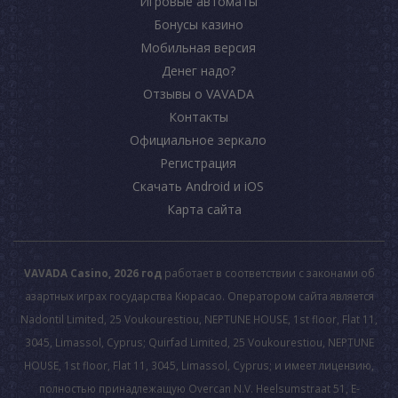
Игровые автоматы
Бонусы казино
Мобильная версия
Денег надо?
Отзывы о VAVADA
Контакты
Официальное зеркало
Регистрация
Скачать Android и iOS
Карта сайта
VAVADA Casino, 2026 год
работает в соответствии с законами об
азартных играх государства Кюрасао. Оператором сайта является
Nadontil Limited, 25 Voukourestiou, NEPTUNE HOUSE, 1st floor, Flat 11,
3045, Limassol, Cyprus; Quirfad Limited, 25 Voukourestiou, NEPTUNE
HOUSE, 1st floor, Flat 11, 3045, Limassol, Cyprus; и имеет лицензию,
полностью принадлежащую Overcan N.V. Heelsumstraat 51, E-