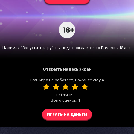
Нажимая "Запустить игру", вы подтверждаете что Вам есть 18 лет.
Открыть на весь экран
Если игра не работает, нажмите
сюда
Рейтинг
5
Всего оценок:
1
ИГРАТЬ НА ДЕНЬГИ