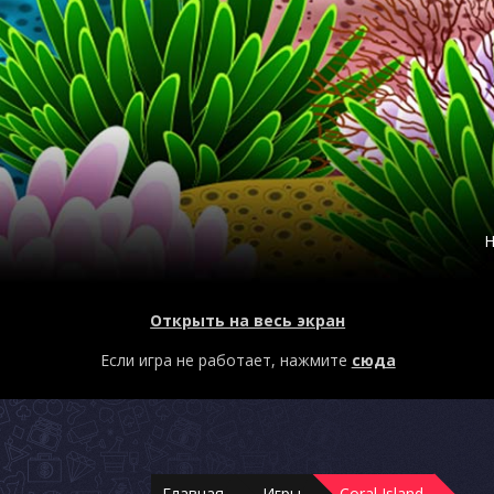
Н
Открыть на весь экран
Если игра не работает, нажмите
сюда
Главная
Игры
Coral Island