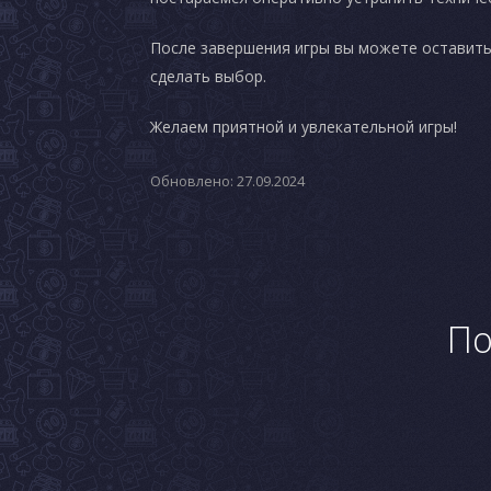
После завершения игры вы можете оставить
сделать выбор.
Желаем приятной и увлекательной игры!
Обновлено:
27.09.2024
По