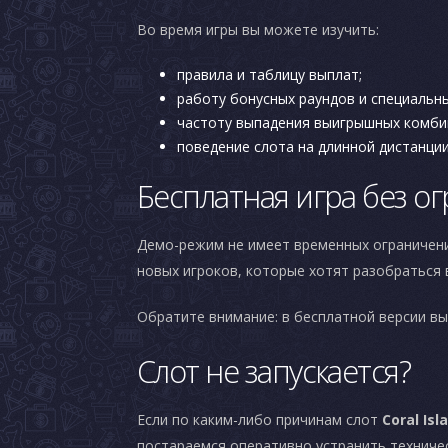
Во время игры вы можете изучить:
правила и таблицу выплат;
работу бонусных раундов и специальн
частоту выпадения выигрышных комби
поведение слота на длинной дистанции
Бесплатная игра без о
Демо-режим не имеет временных ограничен
новых игроков, которые хотят разобраться 
Обратите внимание: в бесплатной версии в
Слот не запускается?
Если по каким-либо причинам слот
Coral Isl
постараемся оперативно устранить техничес