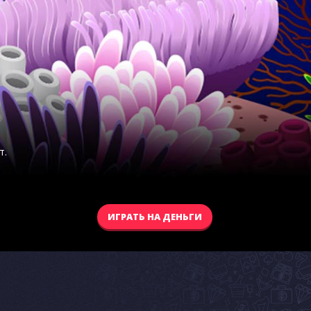
т.
ИГРАТЬ НА ДЕНЬГИ