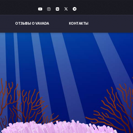
ОТЗЫВЫ О VAVADA
КОНТАКТЫ