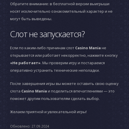
Обратите внимание: в бесплатной версии выигрыши
носят исключительно ознакомительный характер и не
могут быть выведены.
Слот не запускается?
Если по каким-либо причинам слот
Casino Mania
не
открывается или работает некорректно, нажмите кнопку
«Не работает»
. Мы проверим игру и постараемся
оперативно устранить технические неполадки.
После завершения игры вы можете оставить свою оценку
слота
Casino Mania
и поделиться впечатлениями — это
поможет другим пользователям сделать выбор.
Желаем приятной и увлекательной игры!
Обновлено:
27.09.2024