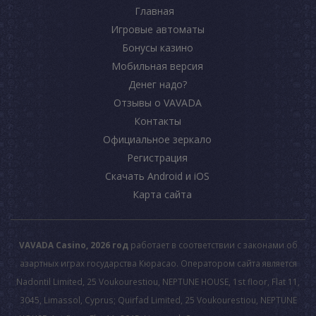
Главная
Игровые автоматы
Бонусы казино
Мобильная версия
Денег надо?
Отзывы о VAVADA
Контакты
Официальное зеркало
Регистрация
Скачать Android и iOS
Карта сайта
VAVADA Casino, 2026 год
работает в соответствии с законами об
азартных играх государства Кюрасао. Оператором сайта является
Nadontil Limited, 25 Voukourestiou, NEPTUNE HOUSE, 1st floor, Flat 11,
3045, Limassol, Cyprus; Quirfad Limited, 25 Voukourestiou, NEPTUNE