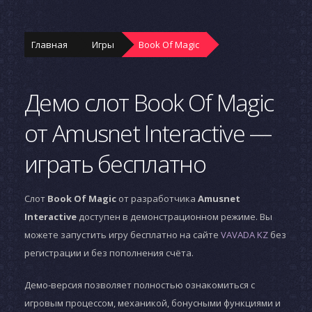
Главная
Игры
Book Of Magic
Демо слот Book Of Magic
от Amusnet Interactive —
играть бесплатно
Слот
Book Of Magic
от разработчика
Amusnet
Interactive
доступен в демонстрационном режиме. Вы
можете запустить игру бесплатно на сайте
VAVADA KZ
без
регистрации и без пополнения счёта.
Демо-версия позволяет полностью ознакомиться с
игровым процессом, механикой, бонусными функциями и