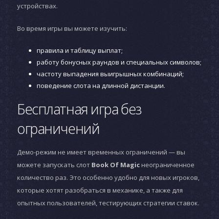
устройствах.
Во время игры вы можете изучить:
правила и таблицу выплат;
работу бонусных раундов и специальных символов;
частоту выпадения выигрышных комбинаций;
поведение слота на длинной дистанции.
Бесплатная игра без
ограничений
Демо-режим не имеет временных ограничений — вы
можете запускать слот
Book Of Magic
неограниченное
количество раз. Это особенно удобно для новых игроков,
которые хотят разобраться в механике, а также для
опытных пользователей, тестирующих стратегии ставок.