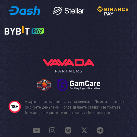
Азартные игры призваны развлекать. Помните, что вы
рискуете деньгами, когда делаете ставки. Не тратьте
больше, чем можете позволить себе проиграть.