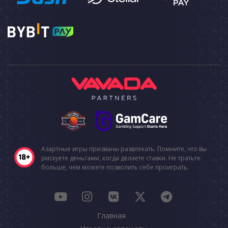
Азартные игры призваны развлекать. Помните, что вы
рискуете деньгами, когда делаете ставки. Не тратьте
больше, чем можете позволить себе проиграть.
Главная