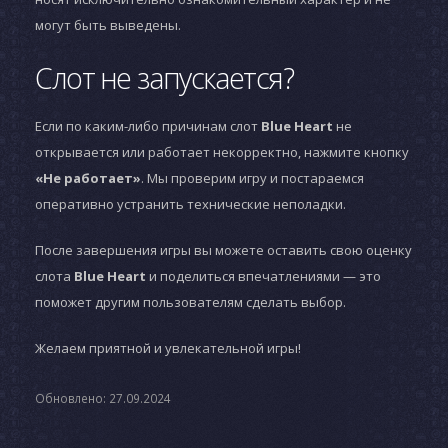
могут быть выведены.
Слот не запускается?
Если по каким-либо причинам слот
Blue Heart
не
открывается или работает некорректно, нажмите кнопку
«Не работает»
. Мы проверим игру и постараемся
оперативно устранить технические неполадки.
После завершения игры вы можете оставить свою оценку
слота
Blue Heart
и поделиться впечатлениями — это
поможет другим пользователям сделать выбор.
Желаем приятной и увлекательной игры!
Обновлено:
27.09.2024