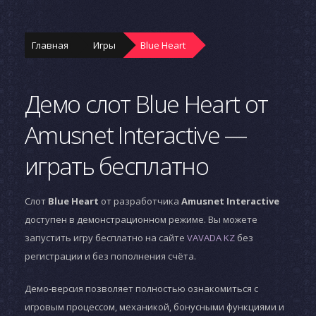
Главная
Игры
Blue Heart
Демо слот Blue Heart от
Amusnet Interactive —
играть бесплатно
Слот
Blue Heart
от разработчика
Amusnet Interactive
доступен в демонстрационном режиме. Вы можете
запустить игру бесплатно на сайте
VAVADA KZ
без
регистрации и без пополнения счёта.
Демо-версия позволяет полностью ознакомиться с
игровым процессом, механикой, бонусными функциями и