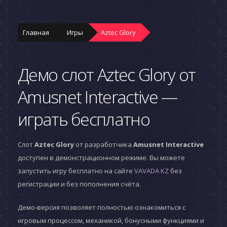
Главная
Игры
Aztec Glory
Демо слот Aztec Glory от
Amusnet Interactive —
играть бесплатно
Слот
Aztec Glory
от разработчика
Amusnet Interactive
доступен в демонстрационном режиме. Вы можете
запустить игру бесплатно на сайте
VAVADA KZ
без
регистрации и без пополнения счёта.
Демо-версия позволяет полностью ознакомиться с
игровым процессом, механикой, бонусными функциями и