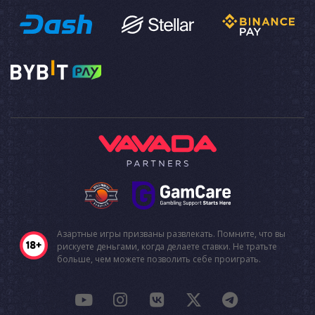
Азартные игры призваны развлекать. Помните, что вы
рискуете деньгами, когда делаете ставки. Не тратьте
больше, чем можете позволить себе проиграть.