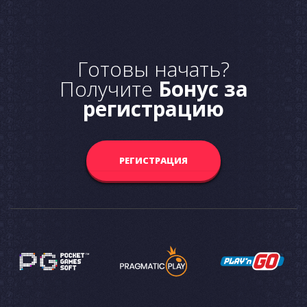
Готовы начать?
Получите
Бонус за
регистрацию
РЕГИСТРАЦИЯ