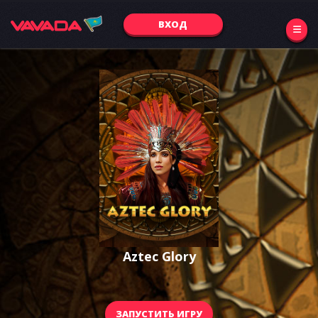
ВХОД
Aztec Glory
ЗАПУСТИТЬ ИГРУ