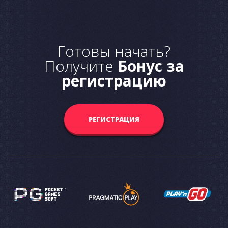
Готовы начать?
Получите
Бонус за
регистрацию
РЕГИСТРАЦИЯ