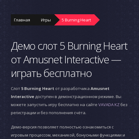
Главная
Игры
5 Burning Heart
Демо слот 5 Burning Heart
от Amusnet Interactive —
играть бесплатно
Слот
5 Burning Heart
от разработчика
Amusnet
Interactive
доступен в демонстрационном режиме. Вы
можете запустить игру бесплатно на сайте
VAVADA KZ
без
регистрации и без пополнения счёта.
Демо-версия позволяет полностью ознакомиться с
игровым процессом, механикой, бонусными функциями и