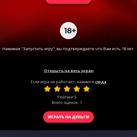
Нажимая "Запустить игру", вы подтверждаете что Вам есть 18 лет.
Открыть на весь экран
Если игра не работает, нажмите
сюда
Рейтинг
5
Всего оценок:
1
ИГРАТЬ НА ДЕНЬГИ