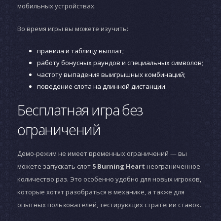
мобильных устройствах.
Во время игры вы можете изучить:
правила и таблицу выплат;
работу бонусных раундов и специальных символов;
частоту выпадения выигрышных комбинаций;
поведение слота на длинной дистанции.
Бесплатная игра без
ограничений
Демо-режим не имеет временных ограничений — вы
можете запускать слот
5 Burning Heart
неограниченное
количество раз. Это особенно удобно для новых игроков,
которые хотят разобраться в механике, а также для
опытных пользователей, тестирующих стратегии ставок.