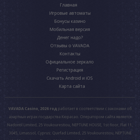
Главная
Игровые автоматы
Бонусы казино
Мобильная версия
Денег надо?
Отзывы о VAVADA
Контакты
Официальное зеркало
Регистрация
Скачать Android и iOS
Карта сайта
VAVADA Casino, 2026 год
работает в соответствии с законами об
азартных играх государства Кюрасао. Оператором сайта является
Nadontil Limited, 25 Voukourestiou, NEPTUNE HOUSE, 1st floor, Flat 11,
3045, Limassol, Cyprus; Quirfad Limited, 25 Voukourestiou, NEPTUNE