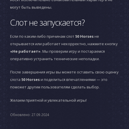
могут быть выведены.
Слот не запускается?
Если по каким-либо причинам слот
50 Horses
не
открывается или работает некорректно, нажмите кнопку
«Не работает»
. Мы проверим игру и постараемся
оперативно устранить технические неполадки.
После завершения игры вы можете оставить свою оценку
слота
50 Horses
и поделиться впечатлениями — это
поможет другим пользователям сделать выбор.
Желаем приятной и увлекательной игры!
Обновлено:
27.09.2024