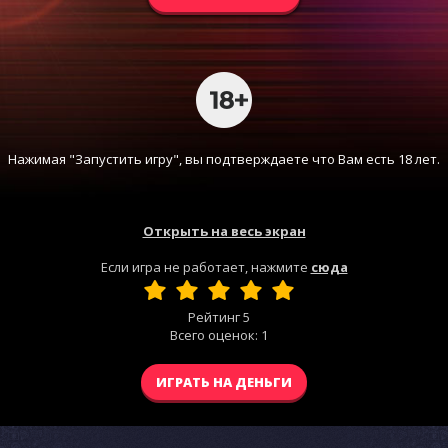
Нажимая "Запустить игру", вы подтверждаете что Вам есть 18 лет.
Открыть на весь экран
Если игра не работает, нажмите
сюда
Рейтинг
5
Всего оценок:
1
ИГРАТЬ НА ДЕНЬГИ