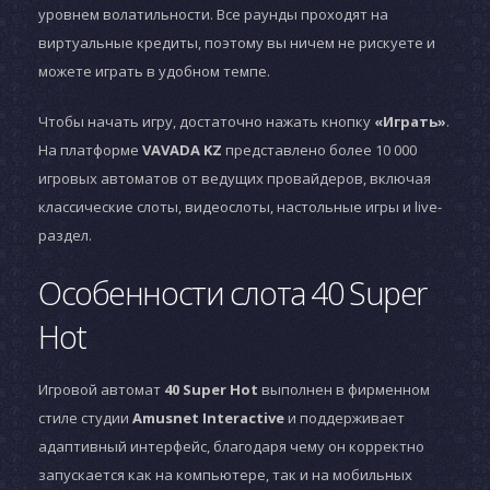
уровнем волатильности. Все раунды проходят на
виртуальные кредиты, поэтому вы ничем не рискуете и
можете играть в удобном темпе.
Чтобы начать игру, достаточно нажать кнопку
«Играть»
.
На платформе
VAVADA KZ
представлено более 10 000
игровых автоматов от ведущих провайдеров, включая
классические слоты, видеослоты, настольные игры и live-
раздел.
Особенности слота 40 Super
Hot
Игровой автомат
40 Super Hot
выполнен в фирменном
стиле студии
Amusnet Interactive
и поддерживает
адаптивный интерфейс, благодаря чему он корректно
запускается как на компьютере, так и на мобильных