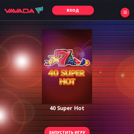
ВХОД
40 Super Hot
ЗАПУСТИТЬ ИГРУ