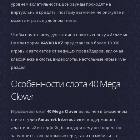
уровнем волатильности. Все раунды проходят на
виртуальные кредиты, поэтому вы ничем не рискуете и
можете играть в удобном темпе.
Чтобы начать игру, достаточно нажать кнопку
«Играть»
.
На платформе
VAVADA KZ
представлено более 10 000
игровых автоматов от ведущих провайдеров, включая
классические слоты, видеослоты, настольные игры и live-
раздел.
Особенности слота 40 Mega
Clover
Игровой автомат
40 Mega Clover
выполнен в фирменном
стиле студии
Amusnet Interactive
и поддерживает
адаптивный интерфейс, благодаря чему он корректно
запускается как на компьютере, так и на мобильных