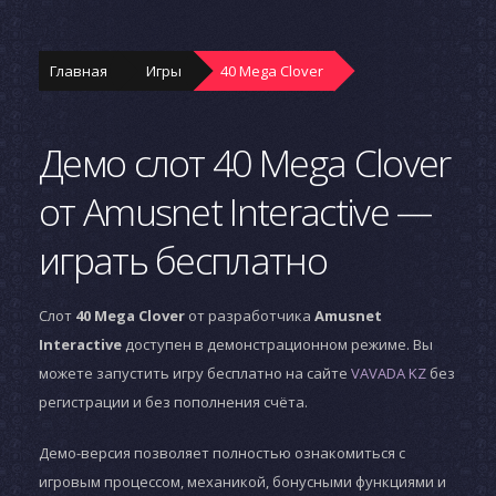
Главная
Игры
40 Mega Clover
Демо слот 40 Mega Clover
от Amusnet Interactive —
играть бесплатно
Слот
40 Mega Clover
от разработчика
Amusnet
Interactive
доступен в демонстрационном режиме. Вы
можете запустить игру бесплатно на сайте
VAVADA KZ
без
регистрации и без пополнения счёта.
Демо-версия позволяет полностью ознакомиться с
игровым процессом, механикой, бонусными функциями и