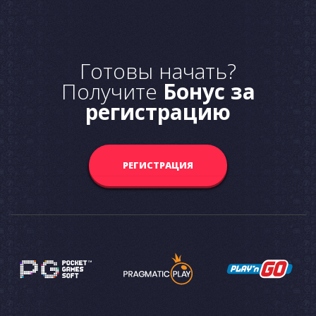
Готовы начать?
Получите
Бонус за
регистрацию
РЕГИСТРАЦИЯ