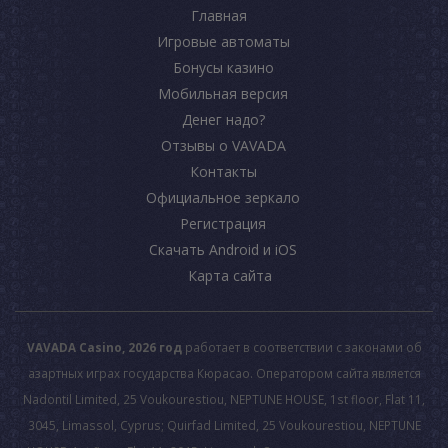
Главная
Игровые автоматы
Бонусы казино
Мобильная версия
Денег надо?
Отзывы о VAVADA
Контакты
Официальное зеркало
Регистрация
Скачать Android и iOS
Карта сайта
VAVADA Casino, 2026 год
работает в соответствии с законами об
азартных играх государства Кюрасао. Оператором сайта является
Nadontil Limited, 25 Voukourestiou, NEPTUNE HOUSE, 1st floor, Flat 11,
3045, Limassol, Cyprus; Quirfad Limited, 25 Voukourestiou, NEPTUNE