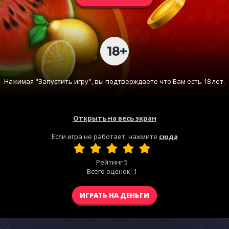
Нажимая "Запустить игру", вы подтверждаете что Вам есть 18 лет.
Открыть на весь экран
Если игра не работает, нажмите
сюда
Рейтинг
5
Всего оценок:
1
ИГРАТЬ НА ДЕНЬГИ