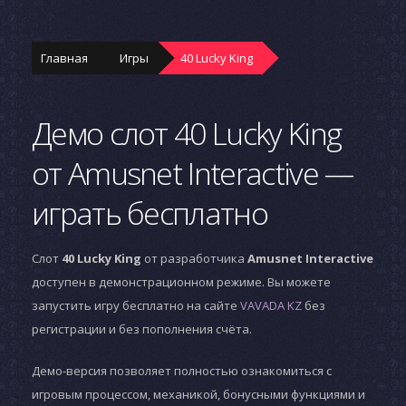
Главная
Игры
40 Lucky King
Демо слот 40 Lucky King
от Amusnet Interactive —
играть бесплатно
Слот
40 Lucky King
от разработчика
Amusnet Interactive
доступен в демонстрационном режиме. Вы можете
запустить игру бесплатно на сайте
VAVADA KZ
без
регистрации и без пополнения счёта.
Демо-версия позволяет полностью ознакомиться с
игровым процессом, механикой, бонусными функциями и