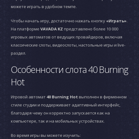
можете играть в удобном темпе.
Чтобы начать игру, достаточно нажать кнопку
«Играть»
.
На платформе
VAVADA KZ
представлено более 10 000
игровых автоматов от ведущих провайдеров, включая
классические слоты, видеослоты, настольные игры и live-
раздел.
Особенности слота 40 Burning
Hot
Игровой автомат
40 Burning Hot
выполнен в фирменном
стиле студии
и поддерживает адаптивный интерфейс,
благодаря чему он корректно запускается как на
компьютере, так и на мобильных устройствах.
Во время игры вы можете изучить: