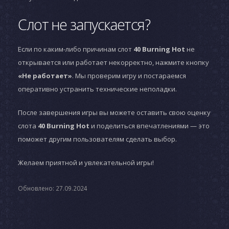
Слот не запускается?
Если по каким-либо причинам слот
40 Burning Hot
не
открывается или работает некорректно, нажмите кнопку
«Не работает»
. Мы проверим игру и постараемся
оперативно устранить технические неполадки.
После завершения игры вы можете оставить свою оценку
слота
40 Burning Hot
и поделиться впечатлениями — это
поможет другим пользователям сделать выбор.
Желаем приятной и увлекательной игры!
Обновлено:
27.09.2024