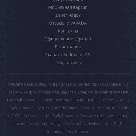
Мобильная версия
Денег надо?
Отзывы о VAVADA
Контакты
Официальное зеркало
Регистрация
Скачать Android и iOS
Карта сайта
VAVADA Casino, 2026 год
работает в соответствии с законами об
азартных играх государства Кюрасао. Оператором сайта является
Nadontil Limited, 25 Voukourestiou, NEPTUNE HOUSE, 1st floor, Flat 11,
3045, Limassol, Cyprus; Quirfad Limited, 25 Voukourestiou, NEPTUNE
HOUSE, 1st floor, Flat 11, 3045, Limassol, Cyprus; и имеет лицензию,
полностью принадлежащую Overcan N.V. Heelsumstraat 51, E-
Commerce Park, Curacao.