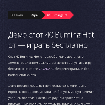
Главная
Игры
40 Burning Hot
Демо слот 40 Burning Hot
от — играть бесплатно
Слот
40 Burning Hot
от разработчика
доступен в
демонстрационном режиме. Вы можете запустить игру
бесплатно на сайте
VAVADA KZ
без регистрации и без
пополнения счёта.
Демо-версия позволяет полностью ознакомиться с
игровым процессом, механикой, бонусными функциями и
уровнем волатильности. Все раунды проходят на
виртуальные кредиты, поэтому вы ничем не рискуете и