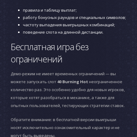
правила и таблицу выплат;
работу бонусных раундов и специальных символов;
частоту выпадения выигрышных комбинаций;
поведение слота на длинной дистанции.
Бесплатная игра без
ограничений
Демо-режим не имеет временных ограничений — вы
можете запускать слот
40 Burning Hot
неограниченное
количество раз. Это особенно удобно для новых игроков,
которые хотят разобраться в механике, а также для
опытных пользователей, тестирующих стратегии ставок.
Обратите внимание: в бесплатной версии выигрыши
носят исключительно ознакомительный характер и не
могут быть выведены.