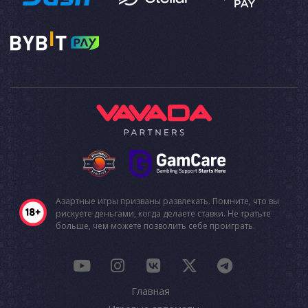
Азартные игры призваны развлекать. Помните, что вы
рискуете деньгами, когда делаете ставки. Не тратьте
больше, чем можете позволить себе проиграть.
Главная