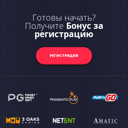
Готовы начать?
Получите
Бонус за
регистрацию
РЕГИСТРАЦИЯ