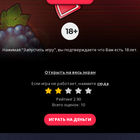
Нажимая "Запустить игру", вы подтверждаете что Вам есть 18 лет.
Открыть на весь экран
Если игра не работает, нажмите
сюда
Рейтинг
2.90
Всего оценок:
10
ИГРАТЬ НА ДЕНЬГИ