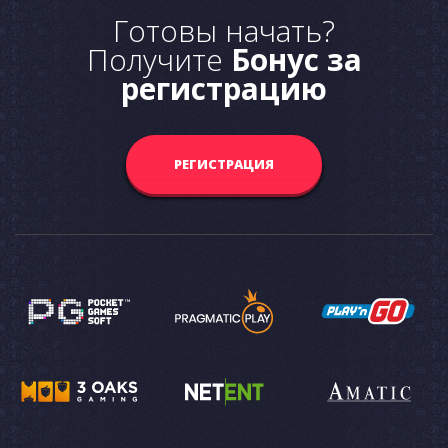
Готовы начать?
Получите
Бонус за
регистрацию
РЕГИСТРАЦИЯ