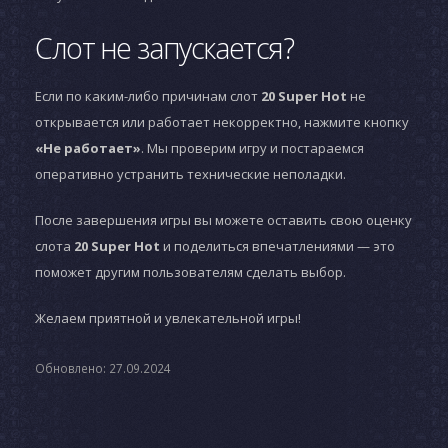
Слот не запускается?
Если по каким-либо причинам слот
20 Super Hot
не
открывается или работает некорректно, нажмите кнопку
«Не работает»
. Мы проверим игру и постараемся
оперативно устранить технические неполадки.
После завершения игры вы можете оставить свою оценку
слота
20 Super Hot
и поделиться впечатлениями — это
поможет другим пользователям сделать выбор.
Желаем приятной и увлекательной игры!
Обновлено:
27.09.2024