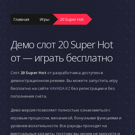
Главная
Игры
20 Super Hot
Демо слот 20 Super Hot
от — играть бесплатно
Слот
20 Super Hot
от разработчика
доступен в
демонстрационном режиме. Вы можете запустить игру
бесплатно на сайте
VAVADA KZ
без регистрации и без
пополнения счёта.
Демо-версия позволяет полностью ознакомиться с
игровым процессом, механикой, бонусными функциями и
уровнем волатильности. Все раунды проходят на
виртуальные кредиты, поэтому вы ничем не рискуете и