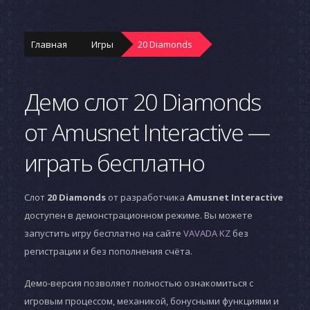
Главная
Игры
20 Diamonds
Демо слот 20 Diamonds
от Amusnet Interactive —
играть бесплатно
Слот
20 Diamonds
от разработчика
Amusnet Interactive
доступен в демонстрационном режиме. Вы можете
запустить игру бесплатно на сайте
VAVADA KZ
без
регистрации и без пополнения счёта.
Демо-версия позволяет полностью ознакомиться с
игровым процессом, механикой, бонусными функциями и