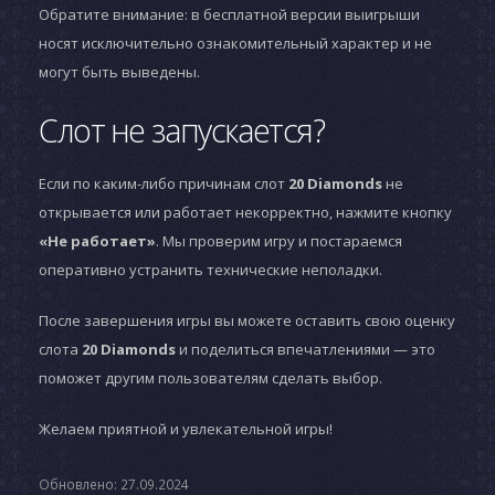
Обратите внимание: в бесплатной версии выигрыши
носят исключительно ознакомительный характер и не
могут быть выведены.
Слот не запускается?
Если по каким-либо причинам слот
20 Diamonds
не
открывается или работает некорректно, нажмите кнопку
«Не работает»
. Мы проверим игру и постараемся
оперативно устранить технические неполадки.
После завершения игры вы можете оставить свою оценку
слота
20 Diamonds
и поделиться впечатлениями — это
поможет другим пользователям сделать выбор.
Желаем приятной и увлекательной игры!
Обновлено:
27.09.2024