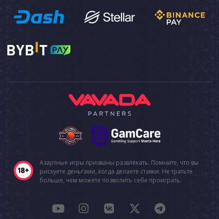
Азартные игры призваны развлекать. Помните, что вы
рискуете деньгами, когда делаете ставки. Не тратьте
больше, чем можете позволить себе проиграть.