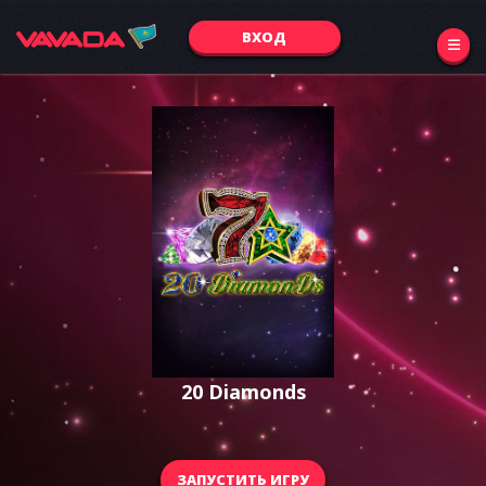
ВХОД
20 Diamonds
ЗАПУСТИТЬ ИГРУ