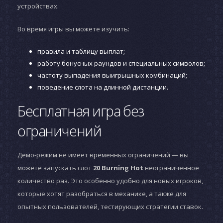
устройствах.
Во время игры вы можете изучить:
правила и таблицу выплат;
работу бонусных раундов и специальных символов;
частоту выпадения выигрышных комбинаций;
поведение слота на длинной дистанции.
Бесплатная игра без
ограничений
Демо-режим не имеет временных ограничений — вы
можете запускать слот
20 Burning Hot
неограниченное
количество раз. Это особенно удобно для новых игроков,
которые хотят разобраться в механике, а также для
опытных пользователей, тестирующих стратегии ставок.