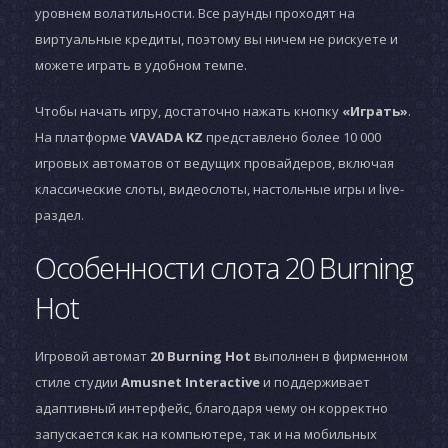
уровнем волатильности. Все раунды проходят на
виртуальные кредиты, поэтому вы ничем не рискуете и
можете играть в удобном темпе.
Чтобы начать игру, достаточно нажать кнопку
«Играть»
.
На платформе
VAVADA KZ
представлено более 10 000
игровых автоматов от ведущих провайдеров, включая
классические слоты, видеослоты, настольные игры и live-
раздел.
Особенности слота 20 Burning
Hot
Игровой автомат
20 Burning Hot
выполнен в фирменном
стиле студии
Amusnet Interactive
и поддерживает
адаптивный интерфейс, благодаря чему он корректно
запускается как на компьютере, так и на мобильных