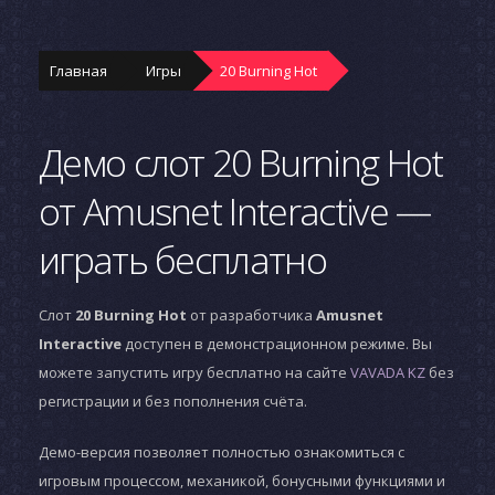
Главная
Игры
20 Burning Hot
Демо слот 20 Burning Hot
от Amusnet Interactive —
играть бесплатно
Слот
20 Burning Hot
от разработчика
Amusnet
Interactive
доступен в демонстрационном режиме. Вы
можете запустить игру бесплатно на сайте
VAVADA KZ
без
регистрации и без пополнения счёта.
Демо-версия позволяет полностью ознакомиться с
игровым процессом, механикой, бонусными функциями и