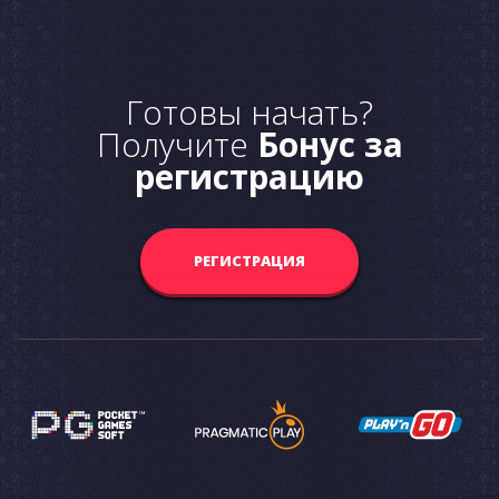
Готовы начать?
Получите
Бонус за
регистрацию
РЕГИСТРАЦИЯ