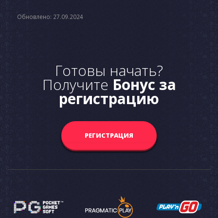
Обновлено:
27.09.2024
Готовы начать?
Получите
Бонус за
регистрацию
РЕГИСТРАЦИЯ