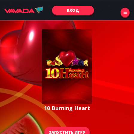
ВХОД
10 Burning Heart
ЗАПУСТИТЬ ИГРУ