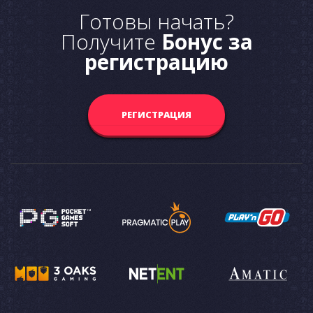
Готовы начать?
Получите
Бонус за
регистрацию
РЕГИСТРАЦИЯ