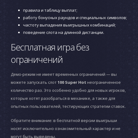
правила и таблицу выплат;
работу бонусных раундов и специальных символов;
частоту выпадения выигрышных комбинаций;
поведение слота на длинной дистанции.
Бесплатная игра без
ограничений
Демо-режим не имеет временных ограничений — вы
можете запускать слот
100 Super Hot
неограниченное
количество раз. Это особенно удобно для новых игроков,
которые хотят разобраться в механике, а также для
опытных пользователей, тестирующих стратегии ставок.
Обратите внимание: в бесплатной версии выигрыши
носят исключительно ознакомительный характер и не
могут быть выведены.