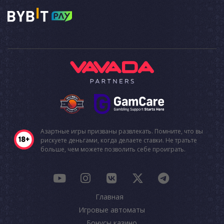
Азартные игры призваны развлекать. Помните, что вы
рискуете деньгами, когда делаете ставки. Не тратьте
больше, чем можете позволить себе проиграть.
Главная
Игровые автоматы
Бонусы казино