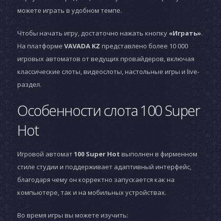
можете играть в удобном темпе.
Чтобы начать игру, достаточно нажать кнопку
«Играть»
.
На платформе
VAVADA KZ
представлено более 10 000
игровых автоматов от ведущих провайдеров, включая
классические слоты, видеослоты, настольные игры и live-
раздел.
Особенности слота 100 Super
Hot
Игровой автомат
100 Super Hot
выполнен в фирменном
стиле студии
и поддерживает адаптивный интерфейс,
благодаря чему он корректно запускается как на
компьютере, так и на мобильных устройствах.
Во время игры вы можете изучить: