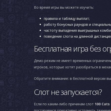
Во время игры вы можете изучить:
правила и таблицу выплат;
работу бонусных раундов и специальн
частоту выпадения выигрышных комби
поведение слота на длинной дистанции
Бесплатная игра без о
Демо-режим не имеет временных ограничен
игроков, которые хотят разобраться в меха
Обратите внимание: в бесплатной версии в
Слот не запускается?
Если по каким-либо причинам слот
100 Cats
постараемся оперативно устранить техничес