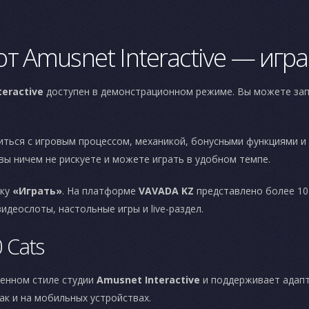
от Amusnet Interactive — игр
eractive
доступен в демонстрационном режиме. Вы можете зап
ться с игровым процессом, механикой, бонусными функциями и 
вы ничем не рискуете и можете играть в удобном темпе.
пку
«Играть»
. На платформе
VAVADA KZ
представлено более 10
идеослоты, настольные игры и live-раздел.
 Cats
енном стиле студии
Amusnet Interactive
и поддерживает адапт
ак и на мобильных устройствах.