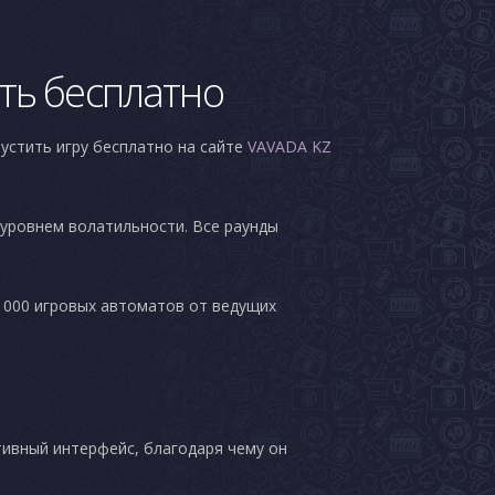
ать бесплатно
устить игру бесплатно на сайте
VAVADA KZ
уровнем волатильности. Все раунды
 000 игровых автоматов от ведущих
ивный интерфейс, благодаря чему он