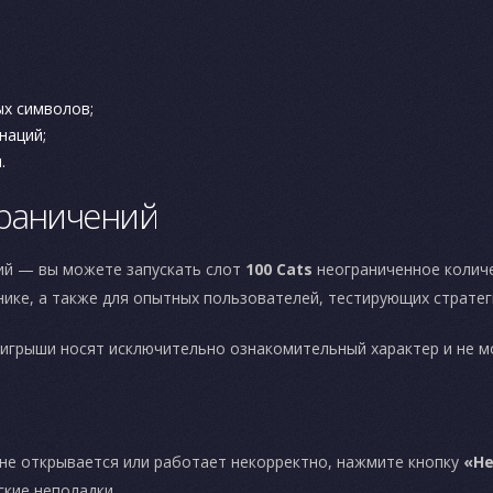
ых символов;
наций;
.
граничений
ий — вы можете запускать слот
100 Cats
неограниченное количе
нике, а также для опытных пользователей, тестирующих стратег
ыигрыши носят исключительно ознакомительный характер и не м
не открывается или работает некорректно, нажмите кнопку
«Не
кие неполадки.