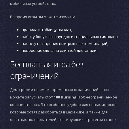
мобильных устройствах.
Во время игры вы можете изучить:
правила и таблицу выплат;
работу бонусных раундов и специальных символов;
частоту выпадения выигрышных комбинаций;
поведение слота на длинной дистанции.
Бесплатная игра без
ограничений
Демо-режим не имеет временных ограничений — вы
можете запускать слот
100 Burning Hot
неограниченное
количество раз. Это особенно удобно для новых игроков,
которые хотят разобраться в механике, а также для
опытных пользователей, тестирующих стратегии ставок.