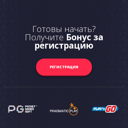
Готовы начать?
Получите
Бонус за
регистрацию
РЕГИСТРАЦИЯ