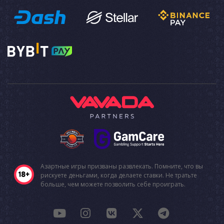
Азартные игры призваны развлекать. Помните, что вы
рискуете деньгами, когда делаете ставки. Не тратьте
больше, чем можете позволить себе проиграть.