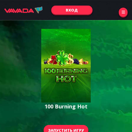
ВХОД
100 Burning Hot
ЗАПУСТИТЬ ИГРУ