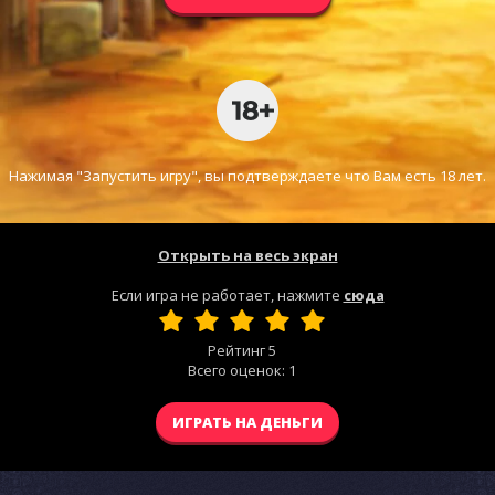
Нажимая "Запустить игру", вы подтверждаете что Вам есть 18 лет.
Открыть на весь экран
Если игра не работает, нажмите
сюда
Рейтинг
5
Всего оценок:
1
ИГРАТЬ НА ДЕНЬГИ