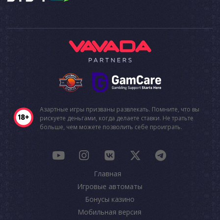
Азартные игры призваны развлекать. Помните, что вы
рискуете деньгами, когда делаете ставки. Не тратьте
больше, чем можете позволить себе проиграть.
Главная
Игровые автоматы
Бонусы казино
Мобильная версия