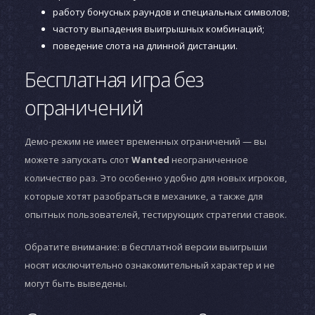
работу бонусных раундов и специальных символов;
частоту выпадения выигрышных комбинаций;
поведение слота на длинной дистанции.
Бесплатная игра без
ограничений
Демо-режим не имеет временных ограничений — вы
можете запускать слот
Wanted
неограниченное
количество раз. Это особенно удобно для новых игроков,
которые хотят разобраться в механике, а также для
опытных пользователей, тестирующих стратегии ставок.
Обратите внимание: в бесплатной версии выигрыши
носят исключительно ознакомительный характер и не
могут быть выведены.