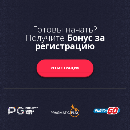
Готовы начать?
Получите
Бонус за
регистрацию
РЕГИСТРАЦИЯ