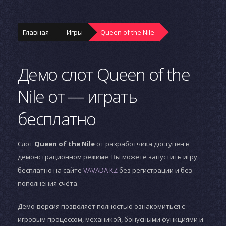
Главная
Игры
Queen of the Nile
Демо слот Queen of the
Nile от — играть
бесплатно
Слот
Queen of the Nile
от разработчика
доступен в
демонстрационном режиме. Вы можете запустить игру
бесплатно на сайте
VAVADA KZ
без регистрации и без
пополнения счёта.
Демо-версия позволяет полностью ознакомиться с
игровым процессом, механикой, бонусными функциями и