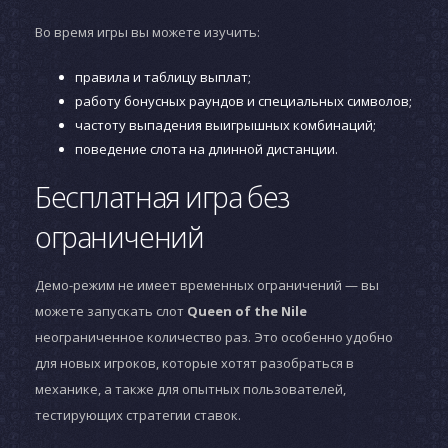
Во время игры вы можете изучить:
правила и таблицу выплат;
работу бонусных раундов и специальных символов;
частоту выпадения выигрышных комбинаций;
поведение слота на длинной дистанции.
Бесплатная игра без
ограничений
Демо-режим не имеет временных ограничений — вы
можете запускать слот
Queen of the Nile
неограниченное количество раз. Это особенно удобно
для новых игроков, которые хотят разобраться в
механике, а также для опытных пользователей,
тестирующих стратегии ставок.