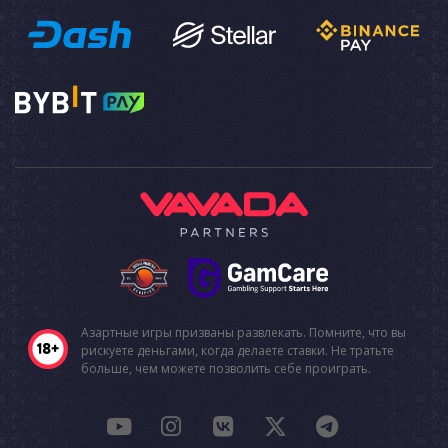
Азартные игры призваны развлекать. Помните, что вы
рискуете деньгами, когда делаете ставки. Не тратьте
больше, чем можете позволить себе проиграть.