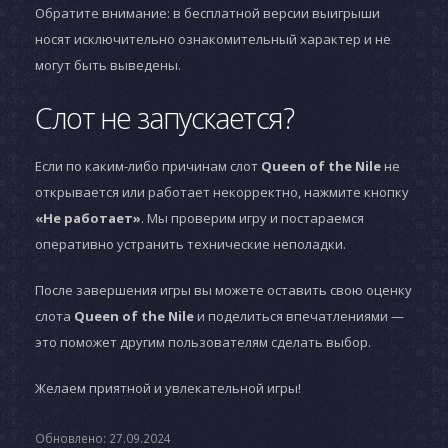
Обратите внимание: в бесплатной версии выигрыши
носят исключительно ознакомительный характер и не
могут быть выведены.
Слот не запускается?
Если по каким-либо причинам слот
Queen of the Nile
не
открывается или работает некорректно, нажмите кнопку
«Не работает»
. Мы проверим игру и постараемся
оперативно устранить технические неполадки.
После завершения игры вы можете оставить свою оценку
слота
Queen of the Nile
и поделиться впечатлениями —
это поможет другим пользователям сделать выбор.
Желаем приятной и увлекательной игры!
Обновлено:
27.09.2024