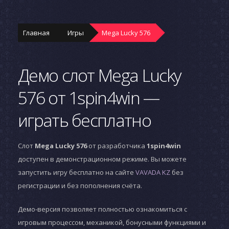
Главная
Игры
Mega Lucky 576
Демо слот Mega Lucky
576 от 1spin4win —
играть бесплатно
Слот
Mega Lucky 576
от разработчика
1spin4win
доступен в демонстрационном режиме. Вы можете
запустить игру бесплатно на сайте
VAVADA KZ
без
регистрации и без пополнения счёта.
Демо-версия позволяет полностью ознакомиться с
игровым процессом, механикой, бонусными функциями и