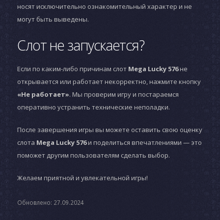
носят исключительно ознакомительный характер и не
могут быть выведены.
Слот не запускается?
Если по каким-либо причинам слот
Mega Lucky 576
не
открывается или работает некорректно, нажмите кнопку
«Не работает»
. Мы проверим игру и постараемся
оперативно устранить технические неполадки.
После завершения игры вы можете оставить свою оценку
слота
Mega Lucky 576
и поделиться впечатлениями — это
поможет другим пользователям сделать выбор.
Желаем приятной и увлекательной игры!
Обновлено:
27.09.2024