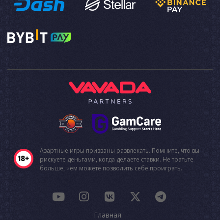
Азартные игры призваны развлекать. Помните, что вы
рискуете деньгами, когда делаете ставки. Не тратьте
больше, чем можете позволить себе проиграть.
Главная