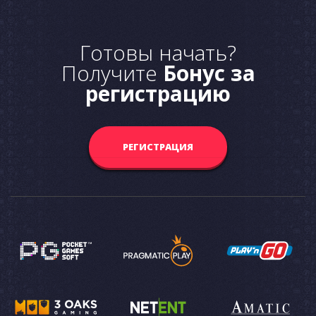
Готовы начать?
Получите
Бонус за
регистрацию
РЕГИСТРАЦИЯ