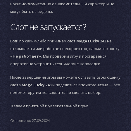
носят исключительно ознакомительный характер и не
могут быть выведены.
Слот не запускается?
Если по каким-либо причинам слот
Mega Lucky 243
не
открывается или работает некорректно, нажмите кнопку
«Не работает»
. Мы проверим игру и постараемся
оперативно устранить технические неполадки.
После завершения игры вы можете оставить свою оценку
слота
Mega Lucky 243
и поделиться впечатлениями — это
поможет другим пользователям сделать выбор.
Желаем приятной и увлекательной игры!
Обновлено:
27.09.2024