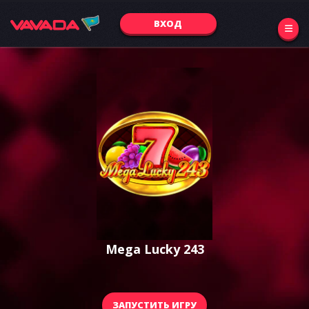
ВХОД
Mega Lucky 243
ЗАПУСТИТЬ ИГРУ