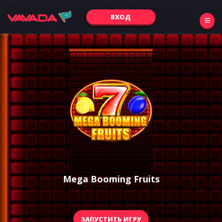
ВХОД
Mega Booming Fruits
ЗАПУСТИТЬ ИГРУ