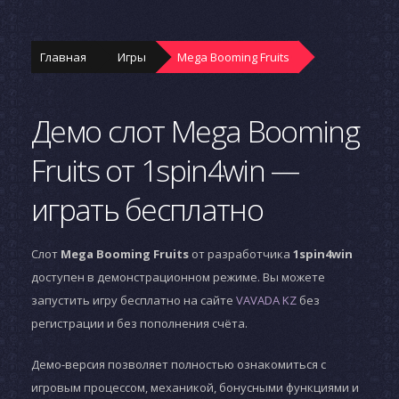
Главная
Игры
Mega Booming Fruits
Демо слот Mega Booming
Fruits от 1spin4win —
играть бесплатно
Слот
Mega Booming Fruits
от разработчика
1spin4win
доступен в демонстрационном режиме. Вы можете
запустить игру бесплатно на сайте
VAVADA KZ
без
регистрации и без пополнения счёта.
Демо-версия позволяет полностью ознакомиться с
игровым процессом, механикой, бонусными функциями и