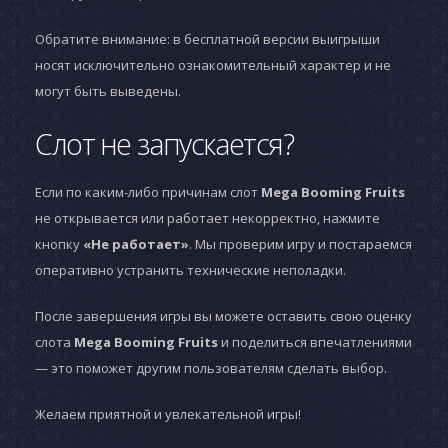
Обратите внимание: в бесплатной версии выигрыши
носят исключительно ознакомительный характер и не
могут быть выведены.
Слот не запускается?
Если по каким-либо причинам слот
Mega Booming Fruits
не открывается или работает некорректно, нажмите
кнопку
«Не работает»
. Мы проверим игру и постараемся
оперативно устранить технические неполадки.
После завершения игры вы можете оставить свою оценку
слота
Mega Booming Fruits
и поделиться впечатлениями
— это поможет другим пользователям сделать выбор.
Желаем приятной и увлекательной игры!