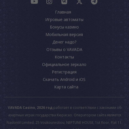
Главная
Игровые автоматы
Бонусы казино
Мобильная версия
Денег надо?
Отзывы о VAVADA
Контакты
Официальное зеркало
Регистрация
Скачать Android и iOS
Карта сайта
VAVADA Casino, 2026 год
работает в соответствии с законами об
азартных играх государства Кюрасао. Оператором сайта является
Nadontil Limited, 25 Voukourestiou, NEPTUNE HOUSE, 1st floor, Flat 11,