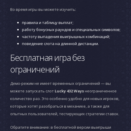
Во время игры вы можете изучить:
правила и таблицу выплат;
работу бонусных раундов и специальных символов;
частоту выпадения выигрышных комбинаций;
поведение слота на длинной дистанции.
Бесплатная игра без
ограничений
Демо-режим не имеет временных ограничений — вы
можете запускать слот
Lucky 432 Ways
неограниченное
количество раз. Это особенно удобно для новых игроков,
которые хотят разобраться в механике, а также для
опытных пользователей, тестирующих стратегии ставок.
Обратите внимание: в бесплатной версии выигрыши