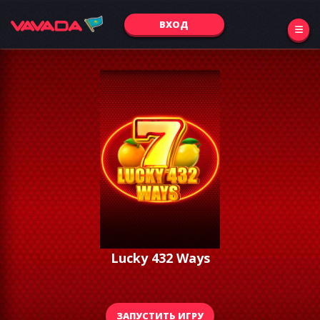
ВХОД
Lucky 432 Ways
ЗАПУСТИТЬ ИГРУ