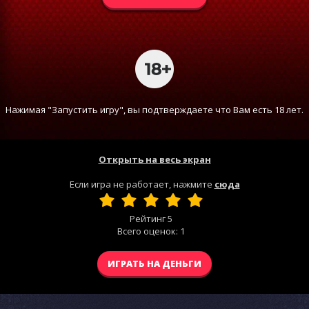
Нажимая "Запустить игру", вы подтверждаете что Вам есть 18 лет.
Открыть на весь экран
Если игра не работает, нажмите
сюда
Рейтинг
5
Всего оценок:
1
ИГРАТЬ НА ДЕНЬГИ