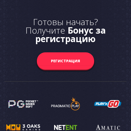
Готовы начать?
Получите
Бонус за
регистрацию
РЕГИСТРАЦИЯ