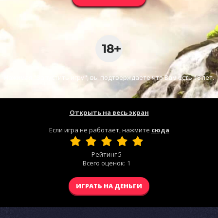
Нажимая "Запустить игру", вы подтверждаете что Вам есть 18 лет.
Открыть на весь экран
Если игра не работает, нажмите
сюда
Рейтинг
5
Всего оценок:
1
ИГРАТЬ НА ДЕНЬГИ