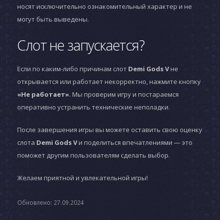
носят исключительно ознакомительный характер и не
могут быть выведены.
Слот не запускается?
Если по каким-либо причинам слот
Demi Gods V
не
открывается или работает некорректно, нажмите кнопку
«Не работает»
. Мы проверим игру и постараемся
оперативно устранить технические неполадки.
После завершения игры вы можете оставить свою оценку
слота
Demi Gods V
и поделиться впечатлениями — это
поможет другим пользователям сделать выбор.
Желаем приятной и увлекательной игры!
Обновлено:
27.09.2024