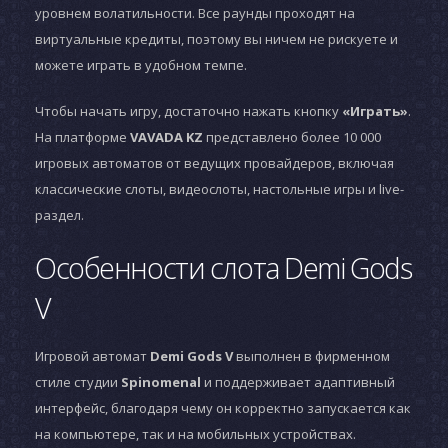
уровнем волатильности. Все раунды проходят на
виртуальные кредиты, поэтому вы ничем не рискуете и
можете играть в удобном темпе.
Чтобы начать игру, достаточно нажать кнопку
«Играть»
.
На платформе
VAVADA KZ
представлено более 10 000
игровых автоматов от ведущих провайдеров, включая
классические слоты, видеослоты, настольные игры и live-
раздел.
Особенности слота Demi Gods
V
Игровой автомат
Demi Gods V
выполнен в фирменном
стиле студии
Spinomenal
и поддерживает адаптивный
интерфейс, благодаря чему он корректно запускается как
на компьютере, так и на мобильных устройствах.