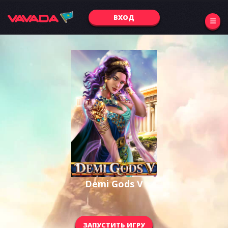
ВХОД
Demi Gods V
ЗАПУСТИТЬ ИГРУ