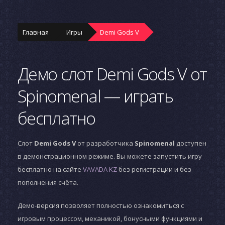
Главная
Игры
Demi Gods V
Демо слот Demi Gods V от
Spinomenal — играть
бесплатно
Слот
Demi Gods V
от разработчика
Spinomenal
доступен
в демонстрационном режиме. Вы можете запустить игру
бесплатно на сайте
VAVADA KZ
без регистрации и без
пополнения счёта.
Демо-версия позволяет полностью ознакомиться с
игровым процессом, механикой, бонусными функциями и