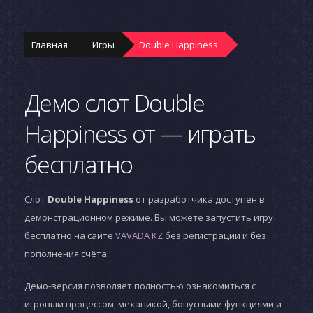
Главная
Игры
Double Happiness
Демо слот Double
Happiness от — играть
бесплатно
Слот
Double Happiness
от разработчика
доступен в
демонстрационном режиме. Вы можете запустить игру
бесплатно на сайте
VAVADA KZ
без регистрации и без
пополнения счёта.
Демо-версия позволяет полностью ознакомиться с
игровым процессом, механикой, бонусными функциями и