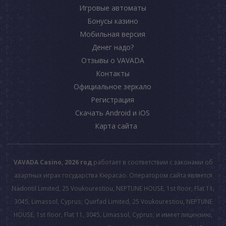
Игровые автоматы
Бонусы казино
Мобильная версия
Денег надо?
Отзывы о VAVADA
Контакты
Официальное зеркало
Регистрация
Скачать Android и iOS
Карта сайта
VAVADA Casino, 2026 год
работает в соответствии с законами об
азартных играх государства Кюрасао. Оператором сайта является
Nadontil Limited, 25 Voukourestiou, NEPTUNE HOUSE, 1st floor, Flat 11,
3045, Limassol, Cyprus; Quirfad Limited, 25 Voukourestiou, NEPTUNE
HOUSE, 1st floor, Flat 11, 3045, Limassol, Cyprus; и имеет лицензию,