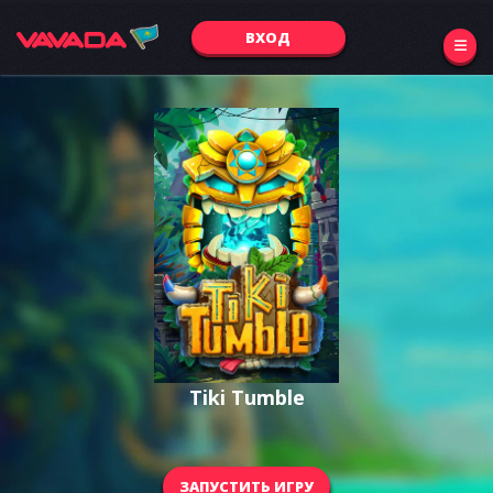
ВХОД
Tiki Tumble
ЗАПУСТИТЬ ИГРУ