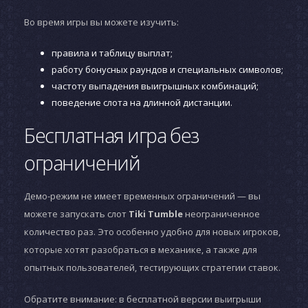
Во время игры вы можете изучить:
правила и таблицу выплат;
работу бонусных раундов и специальных символов;
частоту выпадения выигрышных комбинаций;
поведение слота на длинной дистанции.
Бесплатная игра без
ограничений
Демо-режим не имеет временных ограничений — вы
можете запускать слот
Tiki Tumble
неограниченное
количество раз. Это особенно удобно для новых игроков,
которые хотят разобраться в механике, а также для
опытных пользователей, тестирующих стратегии ставок.
Обратите внимание: в бесплатной версии выигрыши