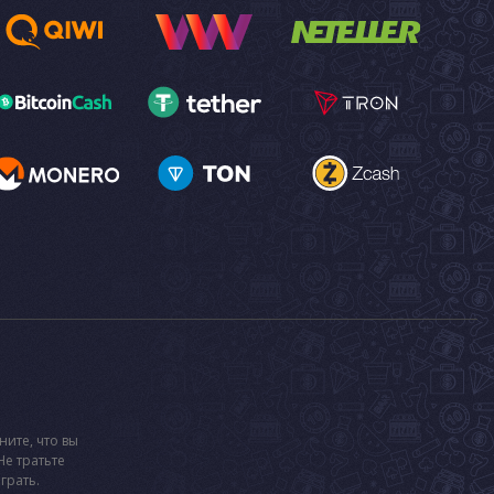
ите, что вы
Не тратьте
грать.