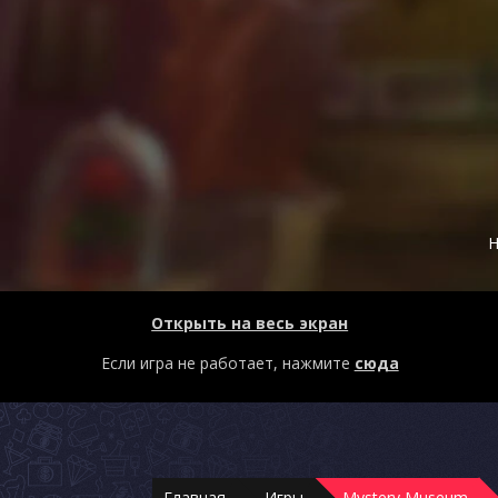
Н
Открыть на весь экран
Если игра не работает, нажмите
сюда
Главная
Игры
Mystery Museum