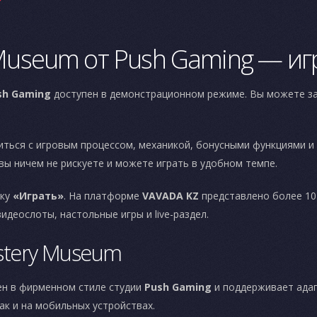
Museum от Push Gaming — иг
sh Gaming
доступен в демонстрационном режиме. Вы можете за
ться с игровым процессом, механикой, бонусными функциями и 
вы ничем не рискуете и можете играть в удобном темпе.
пку
«Играть»
. На платформе
VAVADA KZ
представлено более 10
идеослоты, настольные игры и live-раздел.
stery Museum
н в фирменном стиле студии
Push Gaming
и поддерживает адап
ак и на мобильных устройствах.