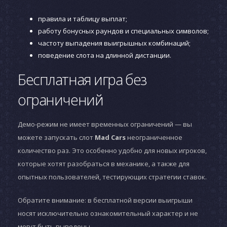
правила и таблицу выплат;
работу бонусных раундов и специальных символов;
частоту выпадения выигрышных комбинаций;
поведение слота на длинной дистанции.
Бесплатная игра без
ограничений
Демо-режим не имеет временных ограничений — вы
можете запускать слот
Mad Cars
неограниченное
количество раз. Это особенно удобно для новых игроков,
которые хотят разобраться в механике, а также для
опытных пользователей, тестирующих стратегии ставок.
Обратите внимание: в бесплатной версии выигрыши
носят исключительно ознакомительный характер и не
могут быть выведены.