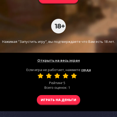
Нажимая "Запустить игру", вы подтверждаете что Вам есть 18 лет.
Открыть на весь экран
Если игра не работает, нажмите
сюда
Рейтинг
5
Всего оценок:
1
ИГРАТЬ НА ДЕНЬГИ