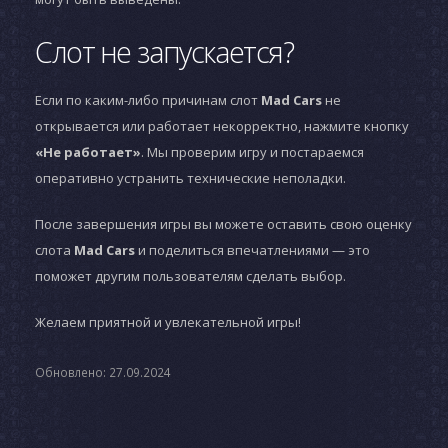
Слот не запускается?
Если по каким-либо причинам слот
Mad Cars
не
открывается или работает некорректно, нажмите кнопку
«Не работает»
. Мы проверим игру и постараемся
оперативно устранить технические неполадки.
После завершения игры вы можете оставить свою оценку
слота
Mad Cars
и поделиться впечатлениями — это
поможет другим пользователям сделать выбор.
Желаем приятной и увлекательной игры!
Обновлено:
27.09.2024