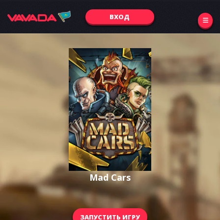
ВХОД
Mad Cars
ЗАПУСТИТЬ ИГРУ