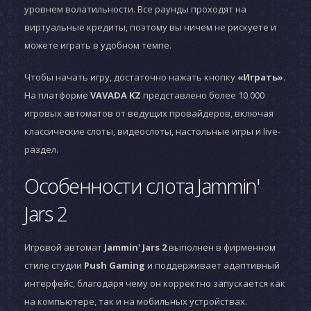
уровнем волатильности. Все раунды проходят на
виртуальные кредиты, поэтому вы ничем не рискуете и
можете играть в удобном темпе.
Чтобы начать игру, достаточно нажать кнопку
«Играть»
.
На платформе
VAVADA KZ
представлено более 10 000
игровых автоматов от ведущих провайдеров, включая
классические слоты, видеослоты, настольные игры и live-
раздел.
Особенности слота Jammin'
Jars 2
Игровой автомат
Jammin' Jars 2
выполнен в фирменном
стиле студии
Push Gaming
и поддерживает адаптивный
интерфейс, благодаря чему он корректно запускается как
на компьютере, так и на мобильных устройствах.