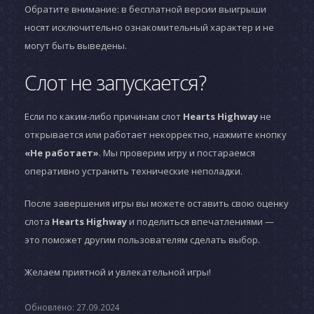
Обратите внимание: в бесплатной версии выигрыши
носят исключительно ознакомительный характер и не
могут быть выведены.
Слот не запускается?
Если по каким-либо причинам слот
Hearts Highway
не
открывается или работает некорректно, нажмите кнопку
«Не работает»
. Мы проверим игру и постараемся
оперативно устранить технические неполадки.
После завершения игры вы можете оставить свою оценку
слота
Hearts Highway
и поделиться впечатлениями —
это поможет другим пользователям сделать выбор.
Желаем приятной и увлекательной игры!
Обновлено:
27.09.2024