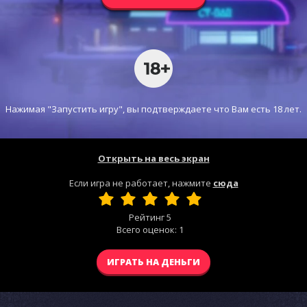
Нажимая "Запустить игру", вы подтверждаете что Вам есть 18 лет.
Открыть на весь экран
Если игра не работает, нажмите
сюда
Рейтинг
5
Всего оценок:
1
ИГРАТЬ НА ДЕНЬГИ