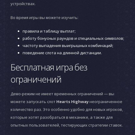
устройствах.
Во время игры вы можете изучить:
правила и таблицу выплат;
работу бонусных раундов и специальных символов;
частоту выпадения выигрышных комбинаций;
поведение слота на длинной дистанции.
Бесплатная игра без
ограничений
Демо-режим не имеет временных ограничений — вы
можете запускать слот
Hearts Highway
неограниченное
количество раз. Это особенно удобно для новых игроков,
которые хотят разобраться в механике, а также для
опытных пользователей, тестирующих стратегии ставок.