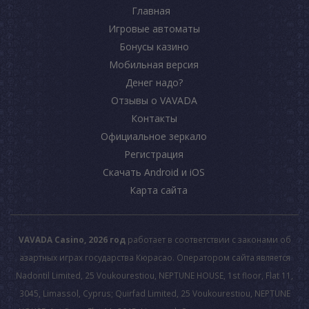
Главная
Игровые автоматы
Бонусы казино
Мобильная версия
Денег надо?
Отзывы о VAVADA
Контакты
Официальное зеркало
Регистрация
Скачать Android и iOS
Карта сайта
VAVADA Casino, 2026 год
работает в соответствии с законами об
азартных играх государства Кюрасао. Оператором сайта является
Nadontil Limited, 25 Voukourestiou, NEPTUNE HOUSE, 1st floor, Flat 11,
3045, Limassol, Cyprus; Quirfad Limited, 25 Voukourestiou, NEPTUNE