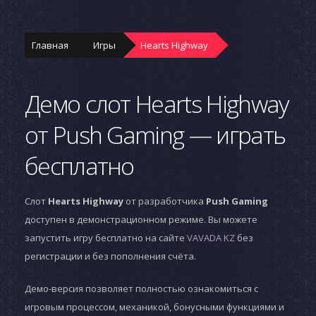
Главная
Игры
Hearts Highway
Демо слот Hearts Highway
от Push Gaming — играть
бесплатно
Слот
Hearts Highway
от разработчика
Push Gaming
доступен в демонстрационном режиме. Вы можете
запустить игру бесплатно на сайте
VAVADA KZ
без
регистрации и без пополнения счёта.
Демо-версия позволяет полностью ознакомиться с
игровым процессом, механикой, бонусными функциями и