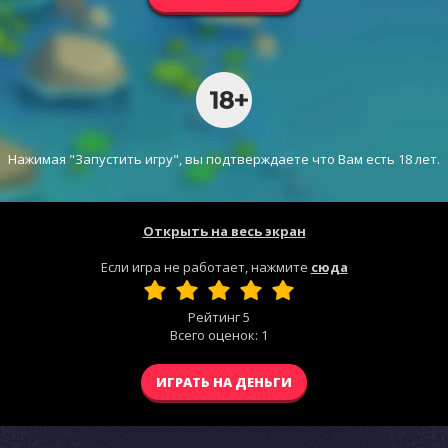
Нажимая "Запустить игру", вы подтверждаете что Вам есть 18 лет.
Открыть на весь экран
Если игра не работает, нажмите
сюда
Рейтинг
5
Всего оценок:
1
ИГРАТЬ НА ДЕНЬГИ