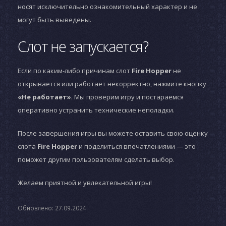
носят исключительно ознакомительный характер и не
могут быть выведены.
Слот не запускается?
Если по каким-либо причинам слот
Fire Hopper
не
открывается или работает некорректно, нажмите кнопку
«Не работает»
. Мы проверим игру и постараемся
оперативно устранить технические неполадки.
После завершения игры вы можете оставить свою оценку
слота
Fire Hopper
и поделиться впечатлениями — это
поможет другим пользователям сделать выбор.
Желаем приятной и увлекательной игры!
Обновлено:
27.09.2024