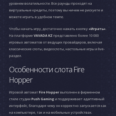
уровнем волатильности. Все раунды проходят на
виртуальные кредиты, поэтому вы ничем не рискуете и
можете играть в удобном темпе.
Чтобы начать игру, достаточно нажать кнопку
«Играть»
.
На платформе
VAVADA KZ
представлено более 10 000
игровых автоматов от ведущих провайдеров, включая
классические слоты, видеослоты, настольные игры и live-
раздел.
Особенности слота Fire
Hopper
Игровой автомат
Fire Hopper
выполнен в фирменном
стиле студии
Push Gaming
и поддерживает адаптивный
интерфейс, благодаря чему он корректно запускается как
на компьютере, так и на мобильных устройствах.