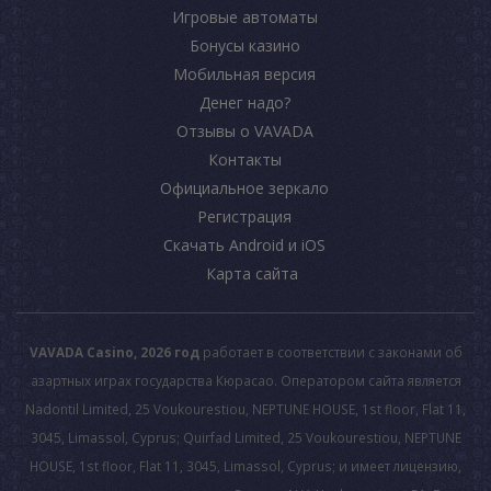
Игровые автоматы
Бонусы казино
Мобильная версия
Денег надо?
Отзывы о VAVADA
Контакты
Официальное зеркало
Регистрация
Скачать Android и iOS
Карта сайта
VAVADA Casino, 2026 год
работает в соответствии с законами об
азартных играх государства Кюрасао. Оператором сайта является
Nadontil Limited, 25 Voukourestiou, NEPTUNE HOUSE, 1st floor, Flat 11,
3045, Limassol, Cyprus; Quirfad Limited, 25 Voukourestiou, NEPTUNE
HOUSE, 1st floor, Flat 11, 3045, Limassol, Cyprus; и имеет лицензию,