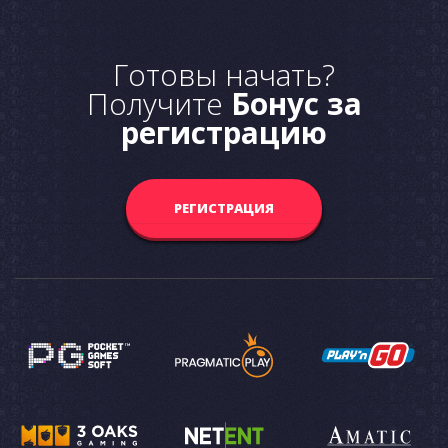
Готовы начать?
Получите
Бонус за
регистрацию
РЕГИСТРАЦИЯ